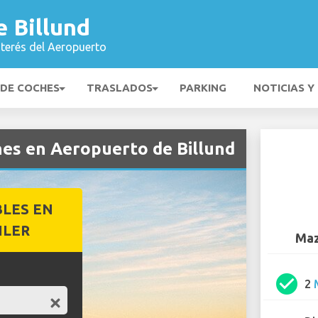
 Billund
nterés del Aeropuerto
 DE COCHES
TRASLADOS
PARKING
NOTICIAS Y
hes en Aeropuerto de Billund
BLES EN
ILER
Maz
check_circle
2