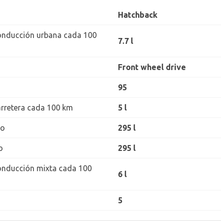
Hatchback
onducción urbana cada 100
7.7 l
Front wheel drive
95
rretera cada 100 km
5 l
ro
295 l
o
295 l
onducción mixta cada 100
6 l
5