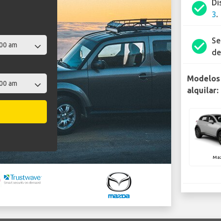
Di
check_circle
3
.
Se
check_circle
de
Modelos
alquilar:
Ma