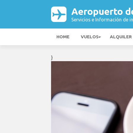
Aeropuerto de
Servicios e Información de i
HOME
VUELOS
ALQUILER
}