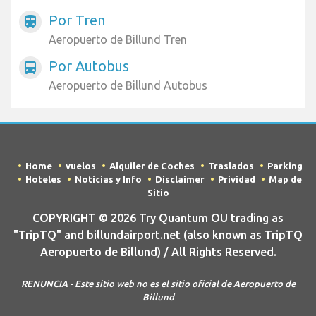
Por Tren
train
Aeropuerto de Billund Tren
Por Autobus
directions_bus
Aeropuerto de Billund Autobus
Home
vuelos
Alquiler de Coches
Traslados
Parking
Hoteles
Noticias y Info
Disclaimer
Prividad
Map de
Sitio
COPYRIGHT © 2026 Try Quantum OU trading as
"TripTQ" and billundairport.net (also known as TripTQ
Aeropuerto de Billund) / All Rights Reserved.
RENUNCIA - Este sitio web no es el sitio oficial de Aeropuerto de
Billund