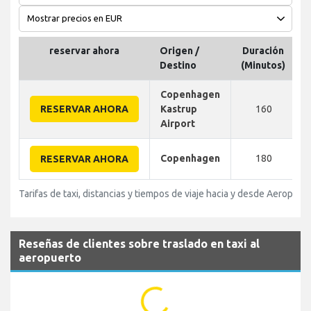
reservar ahora
Origen /
Duración
D
Destino
(Minutos)
Copenhagen
RESERVAR AHORA
Kastrup
160
Airport
Copenhagen
180
RESERVAR AHORA
Tarifas de taxi, distancias y tiempos de viaje hacia y desde Aeropuert
Reseñas de clientes sobre traslado en taxi al
aeropuerto
...