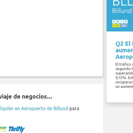
Q2 El 
aumen
Aerop
El tráfico
segundo t
superando
9,15%. Est
recuperac
un aument
iaje de negocios...
lquiler en Aeropuerto de Billund
para