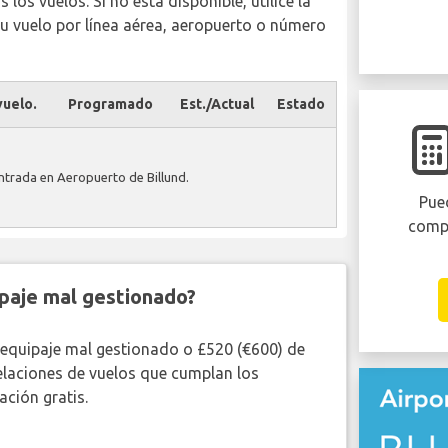
los vuelos. Si no está disponible, utilice la
u vuelo por línea aérea, aeropuerto o número
uelo.
Programado
Est./Actual
Estado
ntrada en Aeropuerto de Billund.
Pued
comp
paje mal gestionado?
 equipaje mal gestionado o £520 (€600) de
elaciones de vuelos que cumplan los
ción gratis.