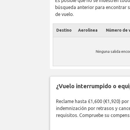
Es posible que no se muestren todos 
búsqueda anterior para encontrar s
de vuelo.
Destino
Aerolínea
Número de v
Ninguna salida enco
¿Vuelo interrumpido o equi
Reclame hasta £1,600 (€1,920) por
indemnización por retrasos y canc
requisitos. Compruebe su compensa