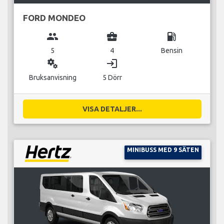
FORD MONDEO
group
business_center
local_gas_station
5
4
Bensin
miscellaneous_services
login
Bruksanvisning
5 Dörr
VISA DETALJER...
MINIBUSS MED 9 SÄTEN