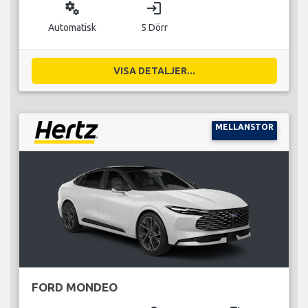
miscellaneous_services
login
Automatisk
5 Dörr
VISA DETALJER...
MELLANSTOR
FORD MONDEO