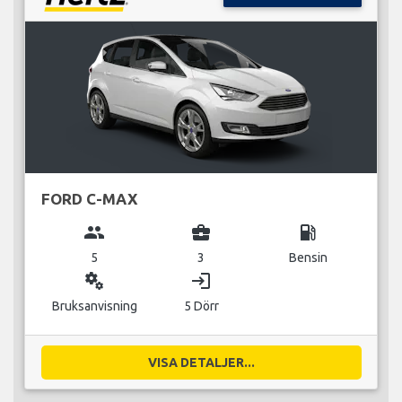
FORD C-MAX
group
business_center
local_gas_station
5
3
Bensin
miscellaneous_services
login
Bruksanvisning
5 Dörr
VISA DETALJER...