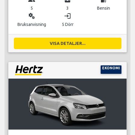
5
3
Bensin
miscellaneous_services
login
Bruksanvisning
5 Dörr
VISA DETALJER...
EKONOMI