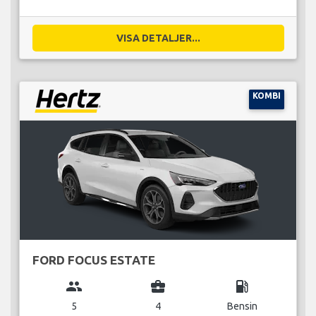
VISA DETALJER...
KOMBI
FORD FOCUS ESTATE
group
business_center
local_gas_station
5
4
Bensin