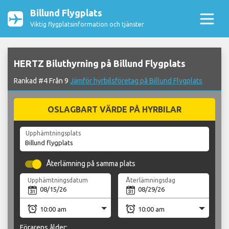
Billund Flygplats
Viktig flygplatsinformation och tjänster
HERTZ Biluthyrning på Billund Flygplats
Rankad #4 Från 9
Jämför hyrbilsföretag på Billund Flygplats
OSLAGBART VÄRDE PÅ HYRBILAR
Upphämtningsplats
Återlämning på samma plats
Upphämtningsdatum
Återlämningsdag
Förarens ålder: