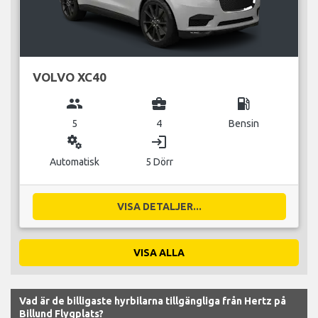
VOLVO XC40
group
business_center
local_gas_station
5
4
Bensin
miscellaneous_services
login
Automatisk
5 Dörr
VISA DETALJER...
VISA ALLA
Vad är de billigaste hyrbilarna tillgängliga från Hertz på
Billund Flygplats?