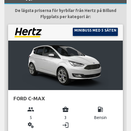
De lägsta priserna för hyrbilar från Hertz på Billund
Flygplats per kategori är:
MINIBUSS MED 5 SÄTEN
FORD C-MAX
group
business_center
local_gas_station
5
3
Bensin
miscellaneous_services
login