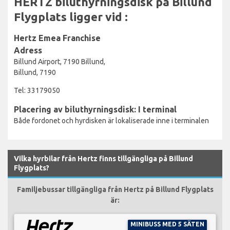
HERTZ biluthyrningsdisk på Billund
Flygplats ligger vid :
Hertz Emea Franchise
Adress
Billund Airport, 7190 Billund,
Billund, 7190
Tel: 33179050
Placering av biluthyrningsdisk: I terminal
Både fordonet och hyrdisken är lokaliserade inne i terminalen
Vilka hyrbilar från Hertz finns tillgängliga på Billund
Flygplats?
Familjebussar tillgängliga från Hertz på Billund Flygplats
är:
MINIBUSS MED 5 SÄTEN