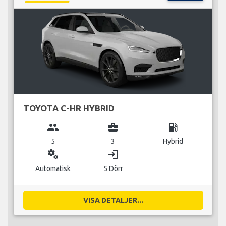
TOYOTA C-HR HYBRID
group
business_center
local_gas_station
5
3
Hybrid
miscellaneous_services
login
Automatisk
5 Dörr
VISA DETALJER...