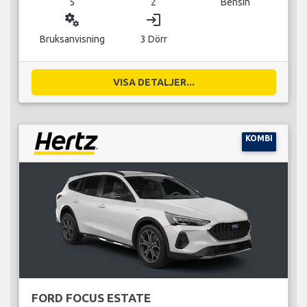
5
2
Bensin
miscellaneous_services
login
Bruksanvisning
3 Dörr
VISA DETALJER...
KOMBI
FORD FOCUS ESTATE