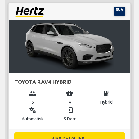
SUV
TOYOTA RAV4 HYBRID
group
business_center
local_gas_station
5
4
Hybrid
miscellaneous_services
login
Automatisk
5 Dörr
VISA DETALJER...