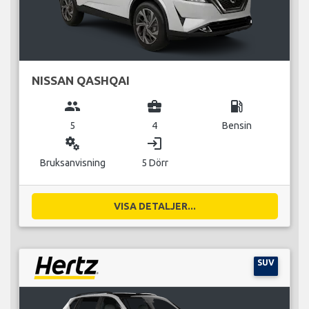
NISSAN QASHQAI
group
business_center
local_gas_station
5
4
Bensin
miscellaneous_services
login
Bruksanvisning
5 Dörr
VISA DETALJER...
SUV