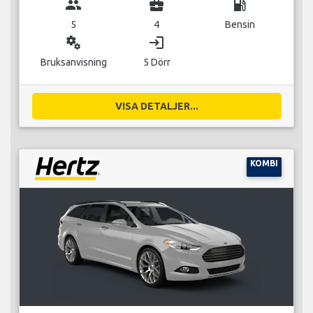
group
business_center
local_gas_station
5
4
Bensin
miscellaneous_services
login
Bruksanvisning
5 Dörr
VISA DETALJER...
KOMBI