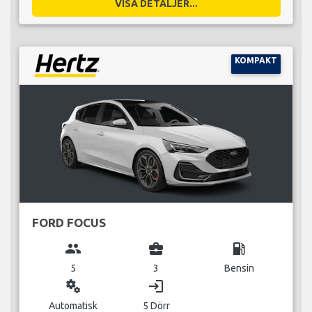
VISA DETALJER...
KOMPAKT
FORD FOCUS
group
business_center
local_gas_station
5
3
Bensin
miscellaneous_services
login
Automatisk
5 Dörr