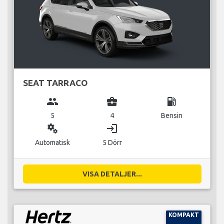
SEAT TARRACO
group
business_center
local_gas_station
5
4
Bensin
miscellaneous_services
login
Automatisk
5 Dörr
VISA DETALJER...
KOMPAKT