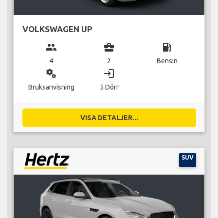
VOLKSWAGEN UP
group
business_center
local_gas_station
4
2
Bensin
miscellaneous_services
login
Bruksanvisning
5 Dörr
VISA DETALJER...
SUV