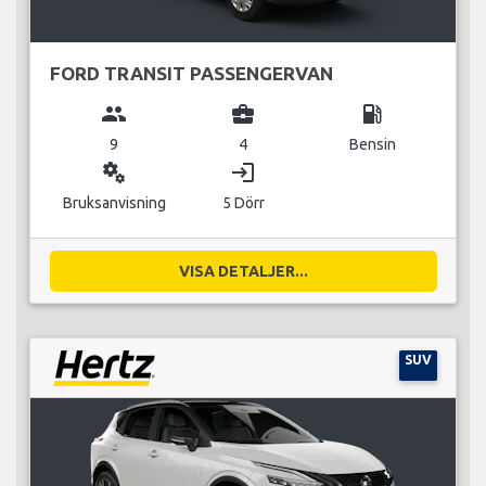
FORD TRANSIT PASSENGERVAN
group
business_center
local_gas_station
9
4
Bensin
miscellaneous_services
login
Bruksanvisning
5 Dörr
VISA DETALJER...
SUV