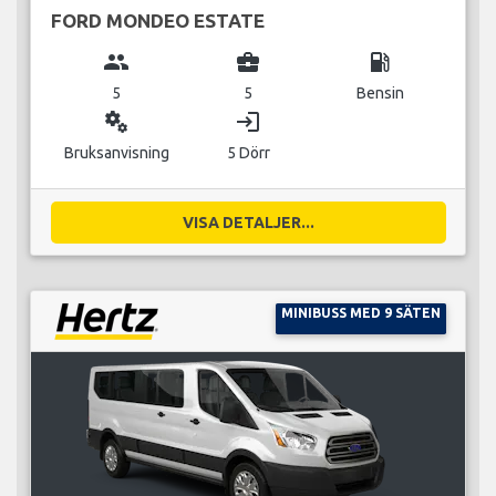
FORD MONDEO ESTATE
group
business_center
local_gas_station
5
5
Bensin
miscellaneous_services
login
Bruksanvisning
5 Dörr
VISA DETALJER...
MINIBUSS MED 9 SÄTEN