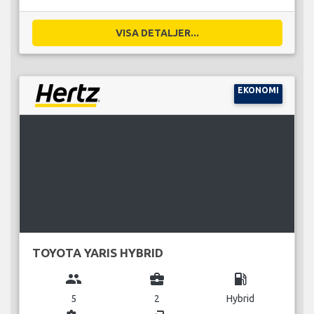
VISA DETALJER...
EKONOMI
TOYOTA YARIS HYBRID
group
business_center
local_gas_station
5
2
Hybrid