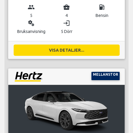
group
business_center
local_gas_station
5
4
Bensin
miscellaneous_services
login
Bruksanvisning
5 Dörr
VISA DETALJER...
MELLANSTOR