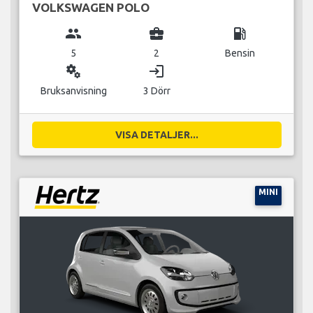
VOLKSWAGEN POLO
group
business_center
local_gas_station
5
2
Bensin
miscellaneous_services
login
Bruksanvisning
3 Dörr
VISA DETALJER...
MINI