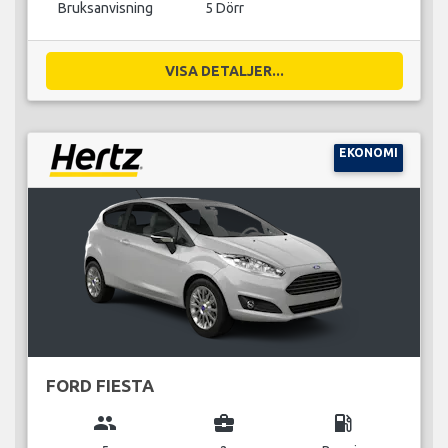
Bruksanvisning
5 Dörr
VISA DETALJER...
EKONOMI
FORD FIESTA
group
business_center
local_gas_station