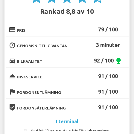
Rankad 8,8 av 10
credit_card
79 / 100
PRIS
timer
3 minuter
GENOMSNITTLIG VÄNTAN
directions_car
92 / 100
emoji_events
BILKVALITET
room_service
91 / 100
DISKSERVICE
flag
91 / 100
FORDONSUTLÄMNING
beenhere
91 / 100
FORDONSÅTERLÄMNING
I terminal
* Uträknat från 10 nya recensioner från 234 totala recensioner.