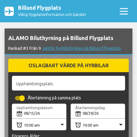
Billund Flygplats
Viktig flygplatsinformation och tjänster
ALAMO Biluthyrning på Billund Flygplats
Rankad #3 Från 9
Jämför hyrbilsföretag på Billund Flygplats
OSLAGBART VÄRDE PÅ HYRBILAR
Upphämtningsplats
Återlämning på samma plats
Upphämtningsdatum
Återlämningsdag
Förarens ålder: