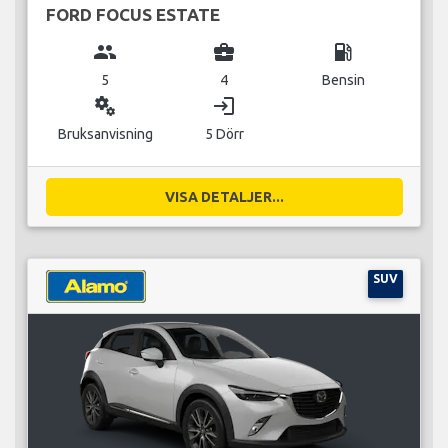
FORD FOCUS ESTATE
group
business_center
local_gas_station
5
4
Bensin
miscellaneous_services
login
Bruksanvisning
5 Dörr
VISA DETALJER...
SUV