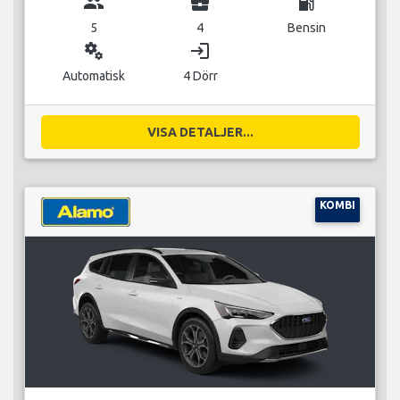
group
business_center
local_gas_station
5
4
Bensin
miscellaneous_services
login
Automatisk
4 Dörr
VISA DETALJER...
KOMBI