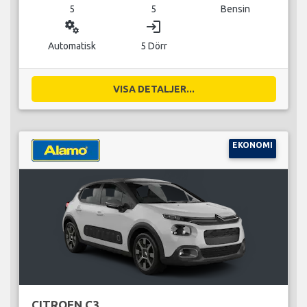
5
5
Bensin
miscellaneous_services
login
Automatisk
5 Dörr
VISA DETALJER...
EKONOMI
CITROEN C3