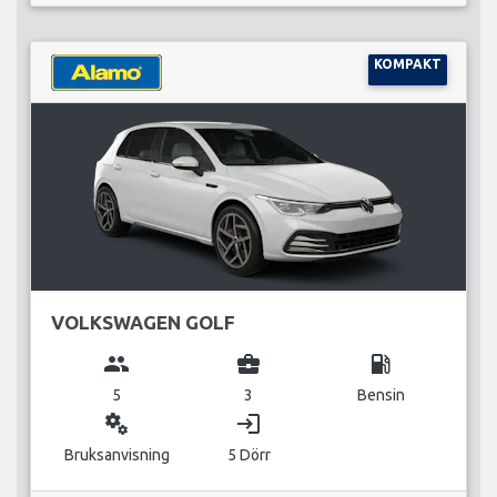
KOMPAKT
VOLKSWAGEN GOLF
group
business_center
local_gas_station
5
3
Bensin
miscellaneous_services
login
Bruksanvisning
5 Dörr