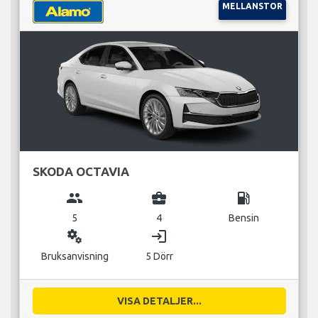
MELLANSTOR
SKODA OCTAVIA
group
business_center
local_gas_station
5
4
Bensin
miscellaneous_services
login
Bruksanvisning
5 Dörr
VISA DETALJER...