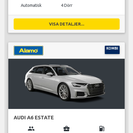
Automatisk
4 Dörr
VISA DETALJER...
KOMBI
AUDI A6 ESTATE
group
business_center
local_gas_station