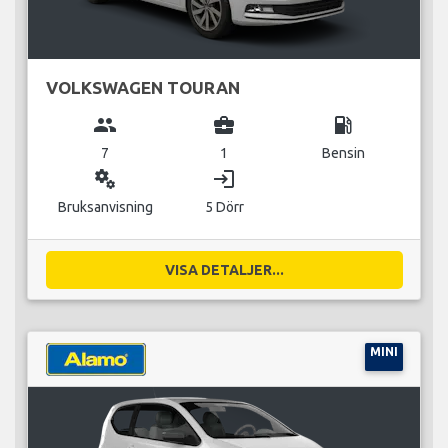
VOLKSWAGEN TOURAN
group
business_center
local_gas_station
7
1
Bensin
miscellaneous_services
login
Bruksanvisning
5 Dörr
VISA DETALJER...
MINI