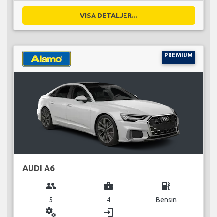
VISA DETALJER...
PREMIUM
AUDI A6
group
business_center
local_gas_station
5
4
Bensin
miscellaneous_services
login