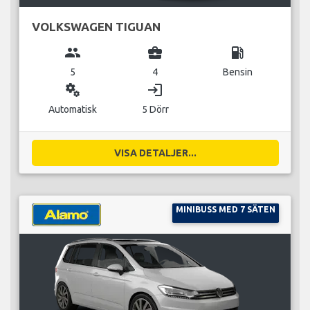
VOLKSWAGEN TIGUAN
group
business_center
local_gas_station
5
4
Bensin
miscellaneous_services
login
Automatisk
5 Dörr
VISA DETALJER...
MINIBUSS MED 7 SÄTEN