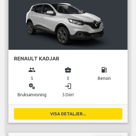
RENAULT KADJAR
group
business_center
local_gas_station
5
3
Bensin
miscellaneous_services
login
Bruksanvisning
5 Dörr
VISA DETALJER...