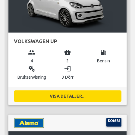
VOLKSWAGEN UP
group
business_center
local_gas_station
4
2
Bensin
miscellaneous_services
login
Bruksanvisning
3 Dörr
VISA DETALJER...
KOMBI