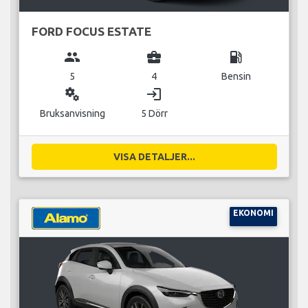
FORD FOCUS ESTATE
group
business_center
local_gas_station
5
4
Bensin
miscellaneous_services
login
Bruksanvisning
5 Dörr
VISA DETALJER...
EKONOMI