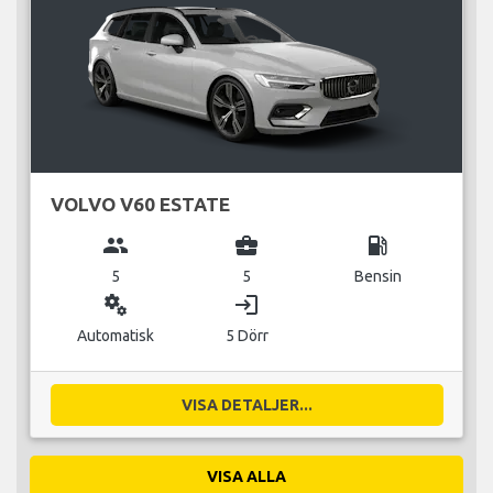
VOLVO V60 ESTATE
group
business_center
local_gas_station
5
5
Bensin
miscellaneous_services
login
Automatisk
5 Dörr
VISA DETALJER...
VISA ALLA