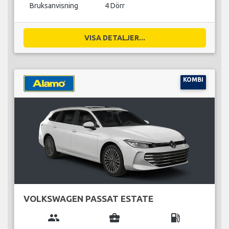
Bruksanvisning
4 Dörr
VISA DETALJER...
KOMBI
VOLKSWAGEN PASSAT ESTATE
group
business_center
local_gas_station