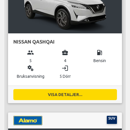
NISSAN QASHQAI
group
business_center
local_gas_station
5
4
Bensin
miscellaneous_services
login
Bruksanvisning
5 Dörr
VISA DETALJER...
SUV