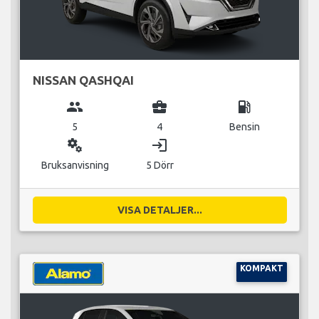
NISSAN QASHQAI
group
business_center
local_gas_station
5
4
Bensin
miscellaneous_services
login
Bruksanvisning
5 Dörr
VISA DETALJER...
KOMPAKT