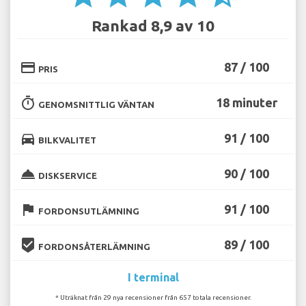
Rankad 8,9 av 10
credit_card
87 / 100
PRIS
timer
18 minuter
GENOMSNITTLIG VÄNTAN
directions_car
91 / 100
BILKVALITET
room_service
90 / 100
DISKSERVICE
flag
91 / 100
FORDONSUTLÄMNING
beenhere
89 / 100
FORDONSÅTERLÄMNING
I terminal
* Uträknat från 29 nya recensioner från 657 totala recensioner.