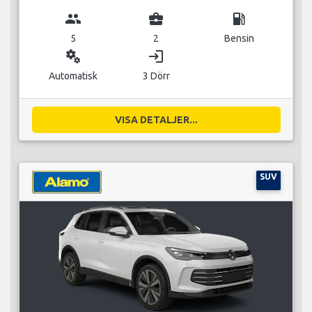
group
business_center
local_gas_station
5
2
Bensin
miscellaneous_services
login
Automatisk
3 Dörr
VISA DETALJER...
SUV