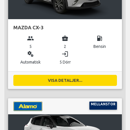
MAZDA CX-3
group
business_center
local_gas_station
5
2
Bensin
miscellaneous_services
login
Automatisk
5 Dörr
VISA DETALJER...
MELLANSTOR