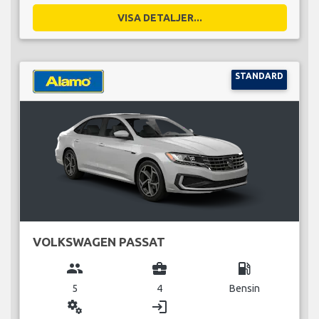
VISA DETALJER...
STANDARD
VOLKSWAGEN PASSAT
group
business_center
local_gas_station
5
4
Bensin
miscellaneous_services
login