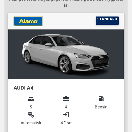
är:
STANDARD
AUDI A4
group
business_center
local_gas_station
5
4
Bensin
miscellaneous_services
login
Automatisk
4 Dörr