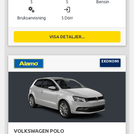
5
5
Bensin
miscellaneous_services
login
Bruksanvisning
5 Dörr
VISA DETALJER...
EKONOMI
VOLKSWAGEN POLO