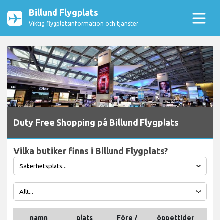
Billund Flygplats
Viktig flygplatsinformation och tjänster
Duty Free Shopping på Billund Flygplats
Vilka butiker finns i Billund Flygplats?
namn
plats
Före /
öppettider
tel