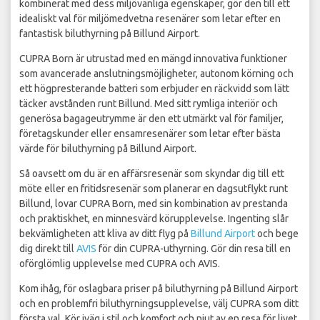
kombinerat med dess miljövänliga egenskaper, gör den till ett
idealiskt val för miljömedvetna resenärer som letar efter en
fantastisk biluthyrning på Billund Airport.
CUPRA Born är utrustad med en mängd innovativa funktioner
som avancerade anslutningsmöjligheter, autonom körning och
ett högpresterande batteri som erbjuder en räckvidd som lätt
täcker avstånden runt Billund. Med sitt rymliga interiör och
generösa bagageutrymme är den ett utmärkt val för familjer,
företagskunder eller ensamresenärer som letar efter bästa
värde för biluthyrning på Billund Airport.
Så oavsett om du är en affärsresenär som skyndar dig till ett
möte eller en fritidsresenär som planerar en dagsutflykt runt
Billund, lovar CUPRA Born, med sin kombination av prestanda
och praktiskhet, en minnesvärd körupplevelse. Ingenting slår
bekvämligheten att kliva av ditt flyg på
Billund Airport
och bege
dig direkt till
AVIS
för din CUPRA-uthyrning. Gör din resa till en
oförglömlig upplevelse med CUPRA och AVIS.
Kom ihåg, för oslagbara priser på biluthyrning på Billund Airport
och en problemfri biluthyrningsupplevelse, välj CUPRA som ditt
första val. Kör iväg i stil och komfort och njut av en resa för livet.