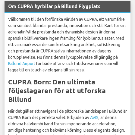
Om CUPRA hyrbilar på Billund Flygplats
Välkommen till den förföriska världen av CUPRA, ett varumärke
som sömlöst blandar prestanda, innovation och stil. Känt för sin
adrenalinfyllda prestanda och dynamiska design är denna
spanska biltillverkare ingen främling för lyxbilentusiaster. Med
ett varumärkesvärde som kretsar kring unikhet, sofistikering
och prestanda är CUPRA själva inkarnationen av dagens
körupplevelse. Nu finns denna lyxupplevelse tillgänglig på
Billund Airport
för både affärs- och fritidsresenärer som vill
lägga till en touch av elegans till sin resa.
CUPRA Born: Den ultimata
följeslagaren för att utforska
Billund
När det gäller att navigera i de pittoreska landskapen i Billund är
CUPRA Born det perfekta valet. Erbjuden av
AVIS
, är denna
eldrivna halvkombi känd för sin imponerande acceleration,
smidiga hantering och bekväma körning. Dess eleganta design,