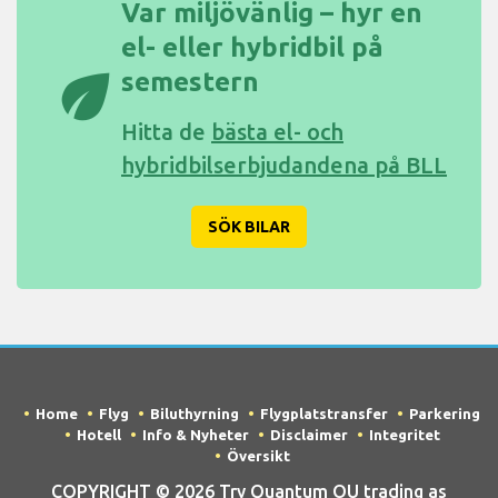
Var miljövänlig – hyr en
el- eller hybridbil på
eco
semestern
Hitta de
bästa el- och
hybridbilserbjudandena på BLL
SÖK BILAR
Home
Flyg
Biluthyrning
Flygplatstransfer
Parkering
Hotell
Info & Nyheter
Disclaimer
Integritet
Översikt
COPYRIGHT © 2026 Try Quantum OU trading as