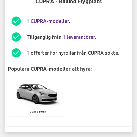
CUPRA - Billund Flygplats
check_circle
1
CUPRA-modeller
.
check_circle
Tillgänglig från
1 leverantörer
.
check_circle
1 offerter för hyrbilar från CUPRA sökte.
Populära CUPRA-modeller att hyra:
Cupra Born