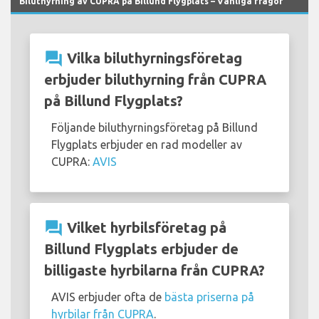
Biluthyrning av CUPRA på Billund Flygplats – Vanliga frågor
question_answer
Vilka biluthyrningsföretag
erbjuder biluthyrning från CUPRA
på Billund Flygplats?
Följande biluthyrningsföretag på Billund
Flygplats erbjuder en rad modeller av
CUPRA:
AVIS
question_answer
Vilket hyrbilsföretag på
Billund Flygplats erbjuder de
billigaste hyrbilarna från CUPRA?
AVIS erbjuder ofta de
bästa priserna på
hyrbilar från CUPRA
.