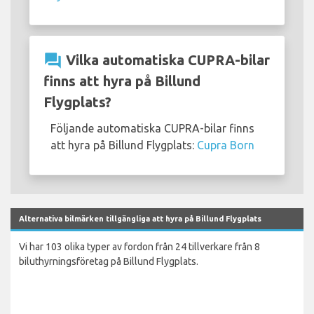
question_answer
Vilka automatiska CUPRA-bilar
finns att hyra på Billund
Flygplats?
Följande automatiska CUPRA-bilar finns
att hyra på Billund Flygplats:
Cupra Born
Alternativa bilmärken tillgängliga att hyra på Billund Flygplats
Vi har 103 olika typer av fordon från 24 tillverkare från 8
biluthyrningsföretag på Billund Flygplats.