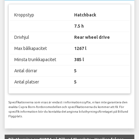
Kroppstyp
Hatchback
7.5 h
Drivhjul
Rear wheel drive
Max bålkapacitet
1267 l
Minsta trunkkapacitet
385 l
Antal dörrar
5
Antal platser
5
Specifikationerna som visas är endast i informationssyfte, vi kan inte garantera den
exakta Cupra Born-fordonsmodellen och specifikationerna du kommer att få. För
specifik information bör du kontakta det angivna biluthyrningsföretaget på Billund
Flygplats.