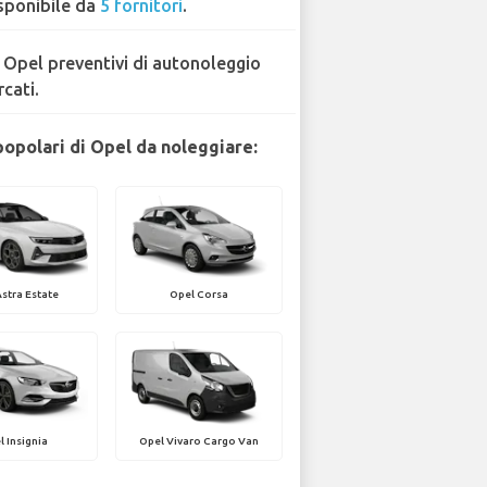
sponibile da
5 fornitori
.
 Opel preventivi di autonoleggio
rcati.
popolari di Opel da noleggiare:
stra Estate
Opel Corsa
l Insignia
Opel Vivaro Cargo Van