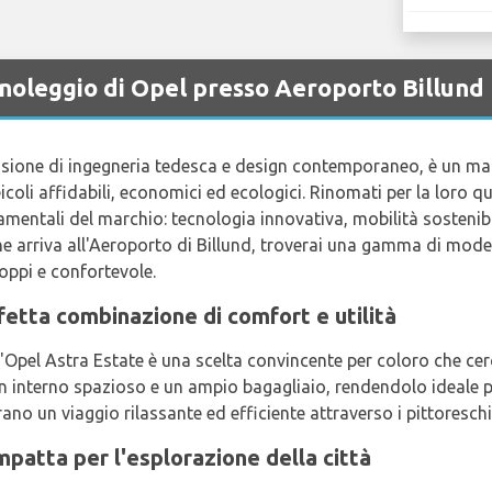
 noleggio di Opel presso Aeroporto Billund
sione di ingegneria tedesca e design contemporaneo, è un m
coli affidabili, economici ed ecologici. Rinomati per la loro qua
amentali del marchio: tecnologia innovativa, mobilità sostenibi
he arriva all'Aeroporto di Billund, troverai una gamma di modell
oppi e confortevole.
fetta combinazione di comfort e utilità
 l'Opel Astra Estate è una scelta convincente per coloro che ce
 interno spazioso e un ampio bagagliaio, rendendolo ideale pe
ano un viaggio rilassante ed efficiente attraverso i pittoreschi 
patta per l'esplorazione della città