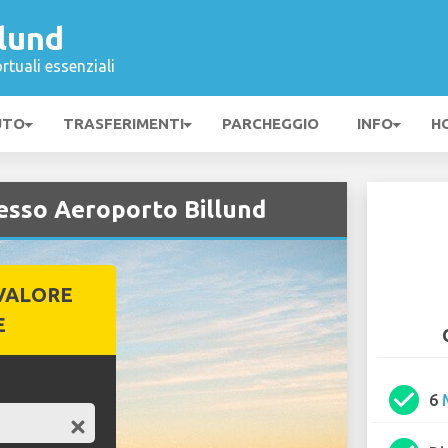
lund
rtuali essenziali
UTO
TRASFERIMENTI
PARCHEGGIO
INFO
H
esso Aeroporto Billund
VALORE
E
check_circle
6