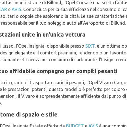
e affascinanti strade di Billund, l'Opel Corsa è una scelta fan
CAR
e
AVIS
. Conosciuta per la sua efficienza nel consumo di ca
i solitari o coppie che esplorano la città. Le sue caratteristic
 responsabile per il tuo noleggio auto all'Aeroporto di Billund.
stazioni unite in un'unica vettura
 lusso, l'Opel Insignia, disponibile presso
SIXT
, è un'ottima o
il design elegante e il comfort premium, rendendolo un favorito t
sionante efficienza nel consumo di carburante, l'Insignia rend
 tuo affidabile compagno per compiti pesanti
to in grado di trasportare carichi pesanti, l'Opel Vivaro Carg
e le prestazioni potenti, questo modello è perfetto per coloro
ensioni, il Vivaro è sorprendentemente efficiente dal punto d
.
itome di spazio e stile
'Opel Insignia Estate offerta da
BUDGET
e
AVIS
è una combina