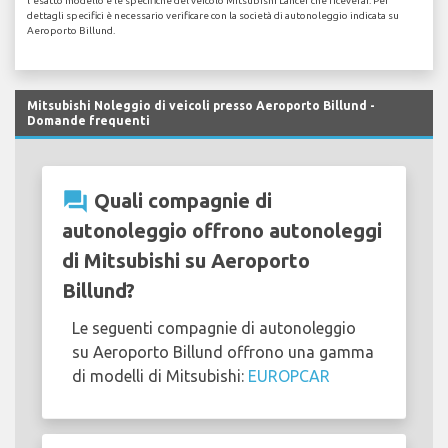
l'esatto modello e le specifiche del veicolo Mitsubishi Lancer che riceverai. Per
dettagli specifici è necessario verificare con la società di autonoleggio indicata su
Aeroporto Billund.
Mitsubishi Noleggio di veicoli presso Aeroporto Billund -
Domande frequenti
question_answer
Quali compagnie di
autonoleggio offrono autonoleggi
di Mitsubishi su Aeroporto
Billund?
Le seguenti compagnie di autonoleggio
su Aeroporto Billund offrono una gamma
di modelli di Mitsubishi:
EUROPCAR