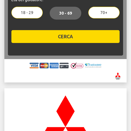
18 - 29
70+
30 - 69
CERCA