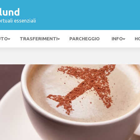
lund
rtuali essenziali
UTO
TRASFERIMENTI
PARCHEGGIO
INFO
H