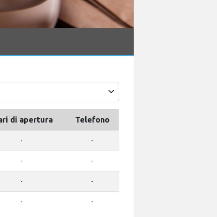
ari di apertura
Telefono
-
-
-
-
-
-
-
-