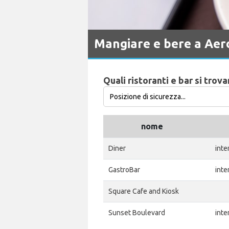
Mangiare e bere a Aer
Quali ristoranti e bar si trov
nome
Diner
inte
GastroBar
inte
Square Cafe and Kiosk
Sunset Boulevard
inte