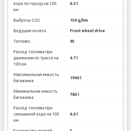
езде по городу на 100
6.3 l
км
Выбросы CO2
150 g/km
Ведущие колеса
Front wheel drive
Топливо
95
Расход топлива при
движении по трассе на
4.7 l
100 км
Максимальная емкость
1940 l
багажника
Минимальная емкость
780 l
багажника
Расход топлива при
смешанной езде на 100
6.6 l
км
Количество дверей
5