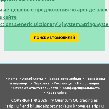
мые дешевые предложения по аренде элек
а сайте
ections.Generic.Dictionary`2[System.String,Sy
ПОИСК АВТОМОБИЛЕЙ
Home
Авиабилеты
Прокат автомобиля
Трансферы
в аэропорт
Парковка
Гостиницы
Информация
Отказ от ответственности
Конфиденциальность
Карта сайта
COPYRIGHT © 2026 Try Quantum OU trading as
"TripTQ" and billundairport.net (also known as TripTQ