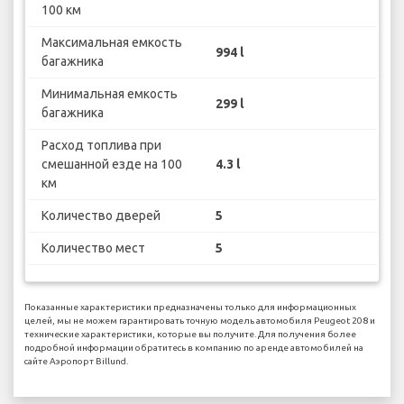
100 км
Максимальная емкость
994 l
багажника
Минимальная емкость
299 l
багажника
Расход топлива при
смешанной езде на 100
4.3 l
км
Количество дверей
5
Количество мест
5
Показанные характеристики предназначены только для информационных
целей, мы не можем гарантировать точную модель автомобиля Peugeot 208 и
технические характеристики, которые вы получите. Для получения более
подробной информации обратитесь в компанию по аренде автомобилей на
сайте Аэропорт Billund.