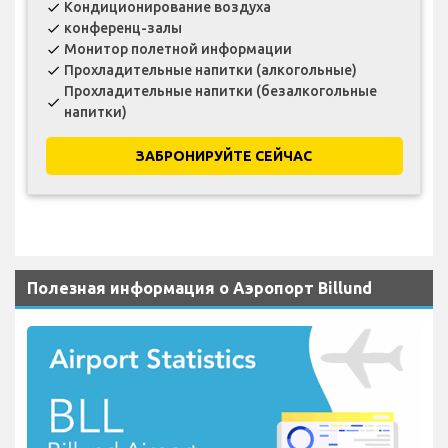
Кондиционирование воздуха
check
конференц-залы
check
Монитор полетной информации
check
Прохладительные напитки (алкогольные)
check
Прохладительные напитки (безалкогольные
check
напитки)
ЗАБРОНИРУЙТЕ СЕЙЧАС
Полезная информация о Аэропорт Billund