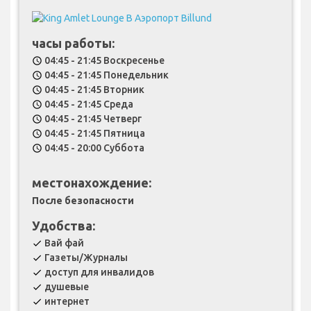
часы работы:
04:45 - 21:45 Воскресенье
schedule
04:45 - 21:45 Понедельник
schedule
04:45 - 21:45 Вторник
schedule
04:45 - 21:45 Среда
schedule
04:45 - 21:45 Четверг
schedule
04:45 - 21:45 Пятница
schedule
04:45 - 20:00 Суббота
schedule
местонахождение:
После безопасности
Удобства:
Вай фай
check
Газеты/Журналы
check
доступ для инвалидов
check
душевые
check
интернет
check