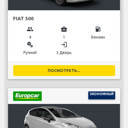
FIAT 500
group
business_center
local_gas_station
4
1
Бензин
miscellaneous_services
login
Ручной
3 Дверь
ПОСМОТРЕТЬ...
ЭКОНОМНЫЙ