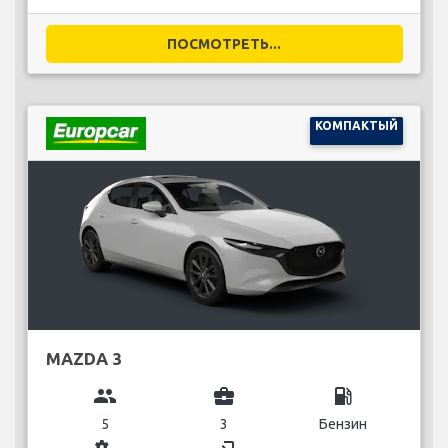
ПОСМОТРЕТЬ...
КОМПАКТЫЙ
MAZDA 3
group
business_center
local_gas_station
5
3
Бензин