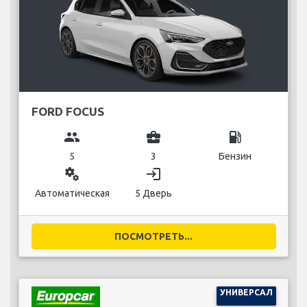
FORD FOCUS
group
business_center
local_gas_station
5
3
Бензин
miscellaneous_services
login
Автоматическая
5 Дверь
ПОСМОТРЕТЬ...
УНИВЕРСАЛ