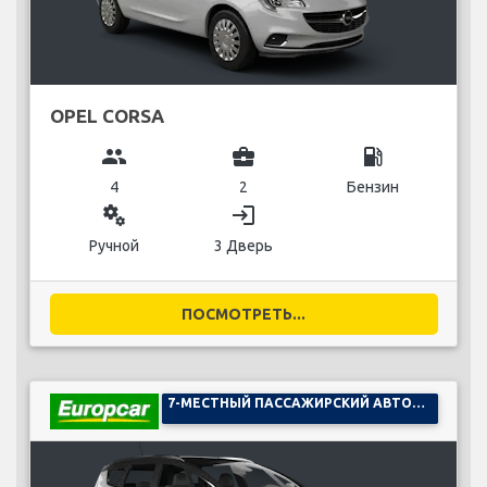
OPEL CORSA
group
business_center
local_gas_station
4
2
Бензин
miscellaneous_services
login
Ручной
3 Дверь
ПОСМОТРЕТЬ...
7-МЕСТНЫЙ ПАССАЖИРСКИЙ АВТОМОБИЛЬ