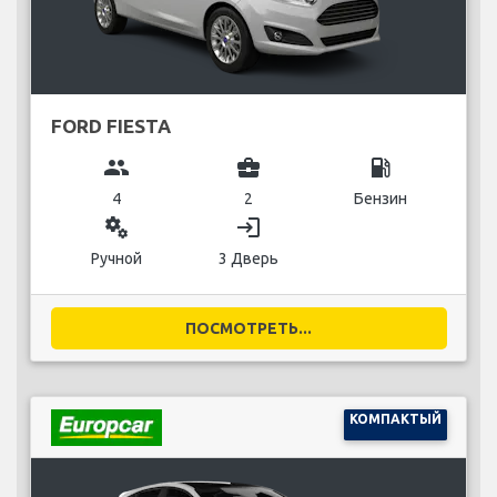
FORD FIESTA
group
business_center
local_gas_station
4
2
Бензин
miscellaneous_services
login
Ручной
3 Дверь
ПОСМОТРЕТЬ...
КОМПАКТЫЙ