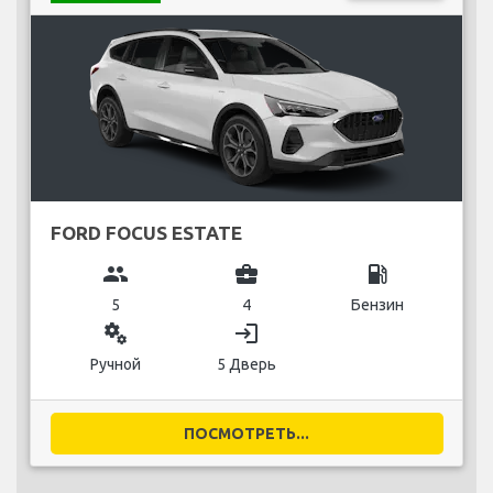
FORD FOCUS ESTATE
group
business_center
local_gas_station
5
4
Бензин
miscellaneous_services
login
Ручной
5 Дверь
ПОСМОТРЕТЬ...