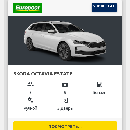
УНИВЕРСАЛ
SKODA OCTAVIA ESTATE
group
business_center
local_gas_station
5
5
Бензин
miscellaneous_services
login
Ручной
5 Дверь
ПОСМОТРЕТЬ...