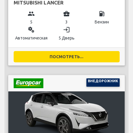
MITSUBISHI LANCER
group
business_center
local_gas_station
5
3
Бензин
miscellaneous_services
login
Автоматическая
5 Дверь
ПОСМОТРЕТЬ...
ВНЕДОРОЖНИК