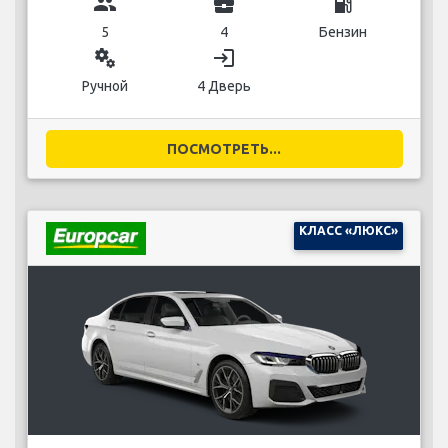
group
business_center
local_gas_station
5
4
Бензин
miscellaneous_services
login
Ручной
4 Дверь
ПОСМОТРЕТЬ...
КЛАСС «ЛЮКС»