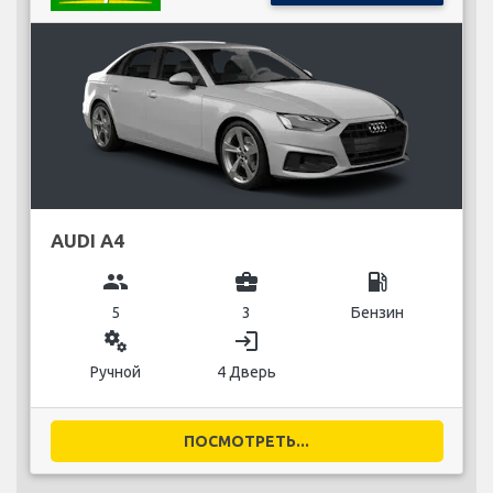
AUDI A4
group
business_center
local_gas_station
5
3
Бензин
miscellaneous_services
login
Ручной
4 Дверь
ПОСМОТРЕТЬ...