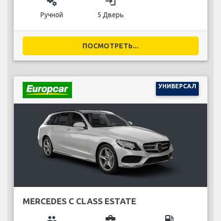
miscellaneous_services
login
Ручной
5 Дверь
ПОСМОТРЕТЬ...
УНИВЕРСАЛ
MERCEDES C CLASS ESTATE
group
business_center
local_gas_station