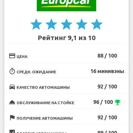
star
star
star
star
star
Рейтинг 9,1 из 10
credit_card
88 / 100
ЦЕНА
timer
16 минивэны
СРЕДН. ОЖИДАНИЕ
directions_car
92 / 100
КАЧЕСТВО АВТОМАШИНЫ
room_service
96 / 100
emoji_events
ОБСЛУЖИВАНИЕ НА СТОЙКЕ
flag
92 / 100
ПОЛУЧЕНИЕ АВТОМАШИНЫ
beenhere
89 / 100