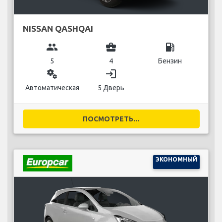
NISSAN QASHQAI
group
business_center
local_gas_station
5
4
Бензин
miscellaneous_services
login
Автоматическая
5 Дверь
ПОСМОТРЕТЬ...
ЭКОНОМНЫЙ