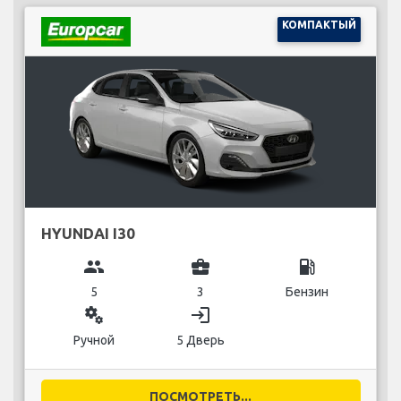
КОМПАКТЫЙ
HYUNDAI I30
group
business_center
local_gas_station
5
3
Бензин
miscellaneous_services
login
Ручной
5 Дверь
ПОСМОТРЕТЬ...