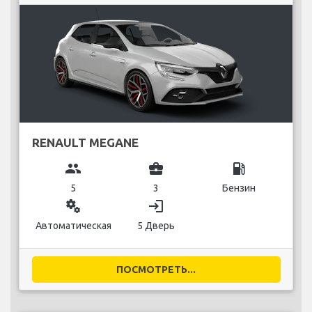
RENAULT MEGANE
group
business_center
local_gas_station
5
3
Бензин
miscellaneous_services
login
Автоматическая
5 Дверь
ПОСМОТРЕТЬ...