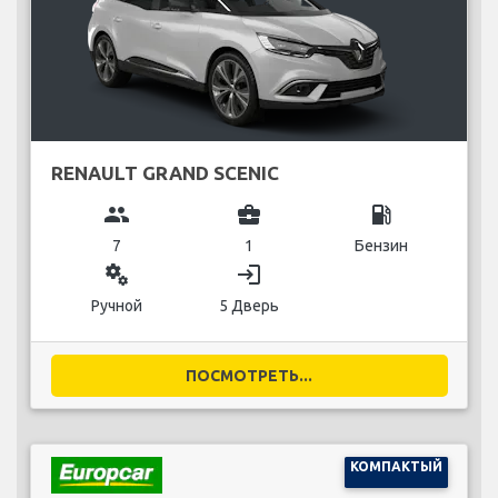
RENAULT GRAND SCENIC
group
business_center
local_gas_station
7
1
Бензин
miscellaneous_services
login
Ручной
5 Дверь
ПОСМОТРЕТЬ...
КОМПАКТЫЙ