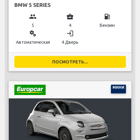
BMW 5 SERIES
group
business_center
local_gas_station
5
4
Бензин
miscellaneous_services
login
Автоматическая
4 Дверь
ПОСМОТРЕТЬ...
МИНИ