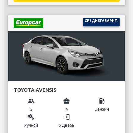
СРЕДНЕГАБАРИТ.
TOYOTA AVENSIS
group
business_center
local_gas_station
5
4
Бензин
miscellaneous_services
login
Ручной
5 Дверь