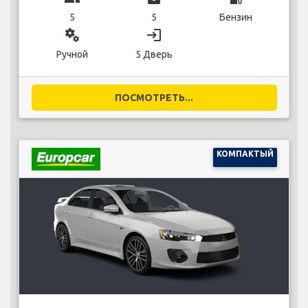
5
5
Бензин
miscellaneous_services
login
Ручной
5 Дверь
ПОСМОТРЕТЬ...
КОМПАКТЫЙ