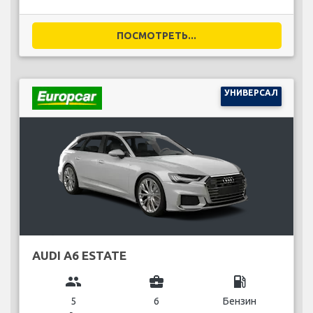
ПОСМОТРЕТЬ...
УНИВЕРСАЛ
AUDI A6 ESTATE
group
business_center
local_gas_station
5
6
Бензин