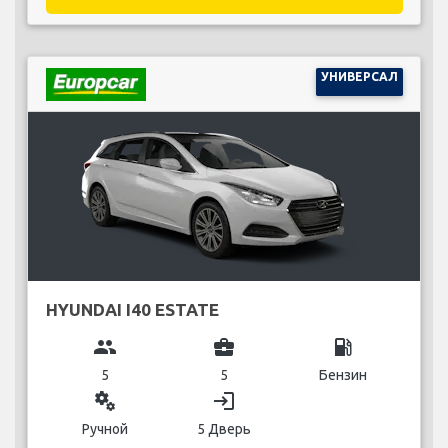
УНИВЕРСАЛ
HYUNDAI I40 ESTATE
group
business_center
local_gas_station
5
5
Бензин
miscellaneous_services
login
Ручной
5 Дверь