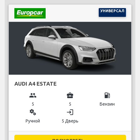
УНИВЕРСАЛ
AUDI A4 ESTATE
group
business_center
local_gas_station
5
5
Бензин
miscellaneous_services
login
Ручной
5 Дверь