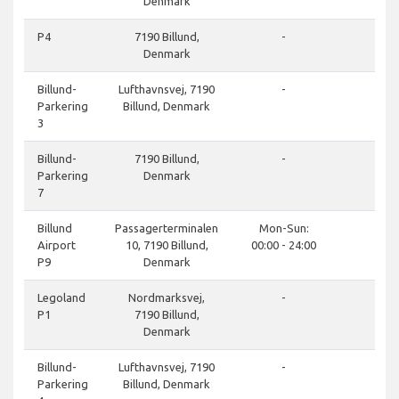
Denmark
cl
P4
7190 Billund,
-
Denmark
do
Billund-
Lufthavnsvej, 7190
-
Parkering
Billund, Denmark
3
do
Billund-
7190 Billund,
-
Parkering
Denmark
7
do
Billund
Passagerterminalen
Mon-Sun:
Airport
10, 7190 Billund,
00:00 - 24:00
P9
Denmark
do
Legoland
Nordmarksvej,
-
P1
7190 Billund,
Denmark
do
Billund-
Lufthavnsvej, 7190
-
Parkering
Billund, Denmark