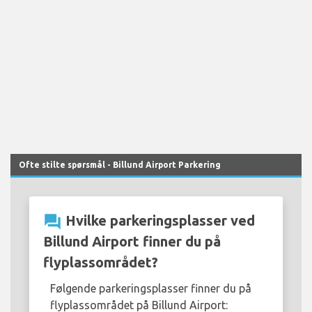
Ofte stilte spørsmål - Billund Airport Parkering
question_answer
Hvilke parkeringsplasser ved
Billund Airport finner du på
flyplassområdet?
Følgende parkeringsplasser finner du på
flyplassområdet på Billund Airport: