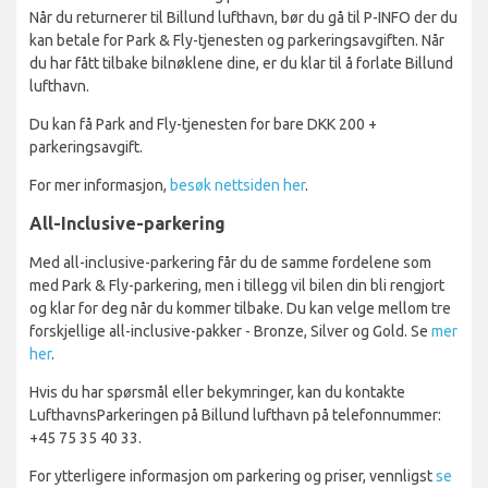
Når du returnerer til Billund lufthavn, bør du gå til P-INFO der du
kan betale for Park & Fly-tjenesten og parkeringsavgiften. Når
du har fått tilbake bilnøklene dine, er du klar til å forlate Billund
lufthavn.
Du kan få Park and Fly-tjenesten for bare DKK 200 +
parkeringsavgift.
For mer informasjon,
besøk nettsiden her
.
All-Inclusive-parkering
Med all-inclusive-parkering får du de samme fordelene som
med Park & Fly-parkering, men i tillegg vil bilen din bli rengjort
og klar for deg når du kommer tilbake. Du kan velge mellom tre
forskjellige all-inclusive-pakker - Bronze, Silver og Gold. Se
mer
her
.
Hvis du har spørsmål eller bekymringer, kan du kontakte
LufthavnsParkeringen på Billund lufthavn på telefonnummer:
+45 75 35 40 33.
For ytterligere informasjon om parkering og priser, vennligst
se