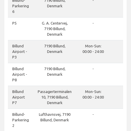
do
Billund-
7190 Billund,
-
Parkering
Denmark
6
do
P5
G. A. Centervej,
-
7190 Billund,
Denmark
cl
Billund
7190 Billund,
Mon-Sun:
Airport -
Denmark
00:00 - 24:00
P3
do
Billund
7190 Billund,
-
Airport -
Denmark
P8
do
Billund
Passagerterminalen
Mon-Sun:
Airport
10, 7190 Billund,
00:00 - 24:00
P7
Denmark
do
Billund-
Lufthavnsvej, 7190
-
Parkering
Billund, Denmark
2