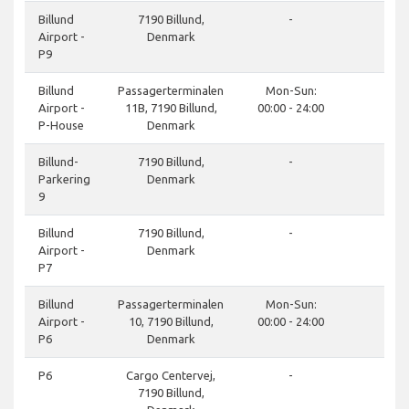
do
Billund
7190 Billund,
-
Airport -
Denmark
P9
do
Billund
Passagerterminalen
Mon-Sun:
Airport -
11B, 7190 Billund,
00:00 - 24:00
P-House
Denmark
do
Billund-
7190 Billund,
-
Parkering
Denmark
9
do
Billund
7190 Billund,
-
Airport -
Denmark
P7
do
Billund
Passagerterminalen
Mon-Sun:
Airport -
10, 7190 Billund,
00:00 - 24:00
P6
Denmark
do
P6
Cargo Centervej,
-
7190 Billund,