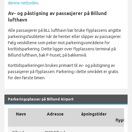
denne nettsiden
.
Av- og påstigning av passasjerer på Billund
lufthavn
Alle passasjerer på BLL lufthavn bør bruke flyplassens angitte
parkeringsfasiliteter når de henter eller slipper av passasjerer.
Følg veiskiltene som peker mot parkeringsområdene for
korttidsparkering. Dette ligger over flyplassens terminal på
Billund lufthavn, bak P-huset, på bakkenivå.
Korttidsparkeringen brukes primært til av- og påstigning av
passasjerer på flyplassen. Parkering i dette området er gratis
for den første timen.
Parkeringsplasser på Billund Airport
Navn
Adresse
åpningstider
P
flyplas