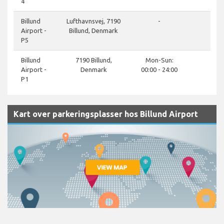
4
do
Billund
Lufthavnsvej, 7190
-
Airport -
Billund, Denmark
P5
do
Billund
7190 Billund,
Mon-Sun:
Airport -
Denmark
00:00 - 24:00
P1
Kart over parkeringsplasser hos Billund Airport