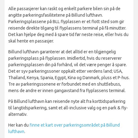
Alle passasjerer kan raskt og enkelt parkere bilen sin på de
angitte parkeringsfasilitetene på Billund lufthavn.
Parkeringsplassene på BLL flyplassen er et flott sted som gir
reisende direkte tilgang til flyplassens terminal på få minutter.
Det kan hjelpe deg med å spare tid før neste reise, eller hvis du
skal hente en passasjer.
Billund lufthavn garanterer at det alltid er en tilgjengelig
parkeringsplass på flyplassen. Imidlertid, hvis du reserverer
parkeringsplassen din på forhånd, vil det være penger å spare.
Det er syv parkeringssoner oppkalt etter verdens land; USA,
Thailand, Kenya, Spania, Egypt, Kina og Danmark, pluss et P-hus.
Tre av parkeringssonene er forbundet med en shuttlebuss,
mens de andre er innen gangavstand fra flyplassens terminal.
På Billund lufthavn kan reisende nyte alt fra korttidsparkering
til langtidsparkering, samt et all-inclusive valg og en park & fly-
alternativ.
Her kan du
finne et kart over parkeringsområdet på Billund
lufthavn
.