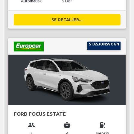
Automatisk
5 Dør
SE DETALJER...
STASJONSVOGN
FORD FOCUS ESTATE
group
business_center
local_gas_station
5
4
Bensin