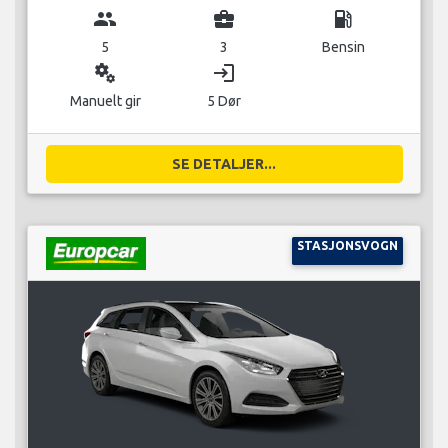
group
business_center
local_gas_station
5
3
Bensin
miscellaneous_services
login
Manuelt gir
5 Dør
SE DETALJER...
STASJONSVOGN