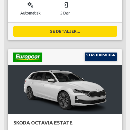
miscellaneous_services
login
Automatisk
5 Dør
SE DETALJER...
STASJONSVOGN
SKODA OCTAVIA ESTATE