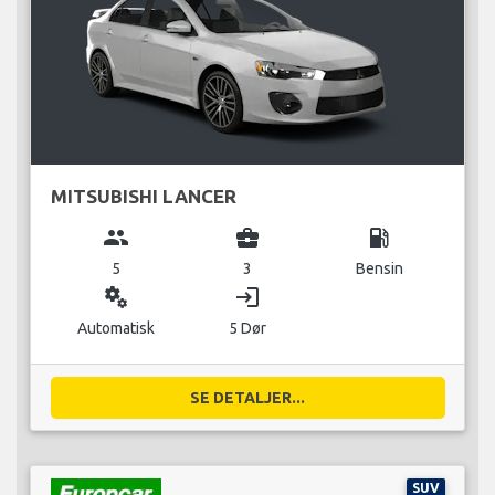
MITSUBISHI LANCER
group
business_center
local_gas_station
5
3
Bensin
miscellaneous_services
login
Automatisk
5 Dør
SE DETALJER...
SUV