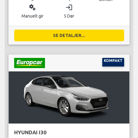
miscellaneous_services
login
Manuelt gir
5 Dør
SE DETALJER...
KOMPAKT
HYUNDAI I30