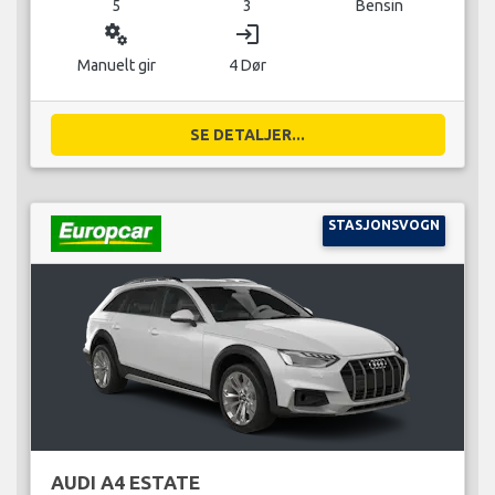
5
3
Bensin
miscellaneous_services
login
Manuelt gir
4 Dør
SE DETALJER...
STASJONSVOGN
AUDI A4 ESTATE