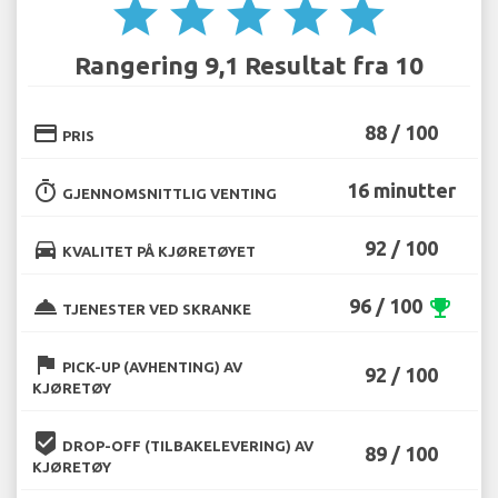
star
star
star
star
star
Rangering 9,1 Resultat fra 10
credit_card
88 / 100
PRIS
timer
16 minutter
GJENNOMSNITTLIG VENTING
directions_car
92 / 100
KVALITET PÅ KJØRETØYET
room_service
96 / 100
emoji_events
TJENESTER VED SKRANKE
flag
PICK-UP (AVHENTING) AV
92 / 100
KJØRETØY
beenhere
DROP-OFF (TILBAKELEVERING) AV
89 / 100
KJØRETØY