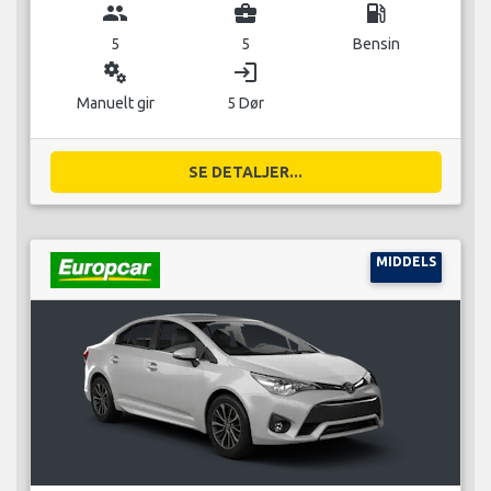
group
business_center
local_gas_station
5
5
Bensin
miscellaneous_services
login
Manuelt gir
5 Dør
SE DETALJER...
MIDDELS