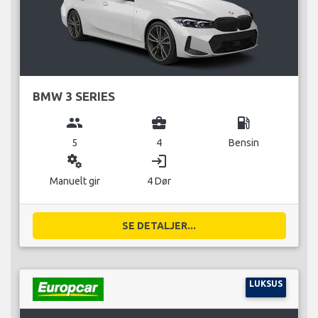
BMW 3 SERIES
group
business_center
local_gas_station
5
4
Bensin
miscellaneous_services
login
Manuelt gir
4 Dør
SE DETALJER...
LUKSUS