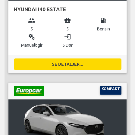
HYUNDAI I40 ESTATE
group
business_center
local_gas_station
5
5
Bensin
miscellaneous_services
login
Manuelt gir
5 Dør
SE DETALJER...
KOMPAKT