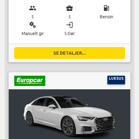
group
business_center
local_gas_station
5
5
Bensin
miscellaneous_services
login
Manuelt gir
5 Dør
SE DETALJER...
LUKSUS