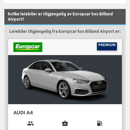
hvilke leiebiler er tilgjengelig av Europcar hos Billund
Airport?
Leiebiler tilgjengelig fra Europcar hos Billund Airport er:
PREMIUM
AUDI A4
group
business_center
local_gas_station