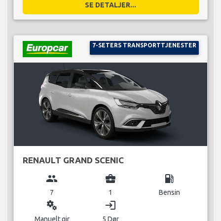
SE DETALJER...
7-SETERS TRANSPORTTJENESTER
RENAULT GRAND SCENIC
group
business_center
local_gas_station
7
1
Bensin
miscellaneous_services
login
Manuelt gir
5 Dør