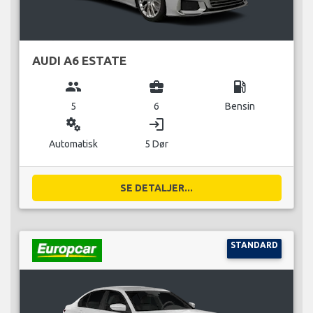
AUDI A6 ESTATE
group
business_center
local_gas_station
5
6
Bensin
miscellaneous_services
login
Automatisk
5 Dør
SE DETALJER...
STANDARD