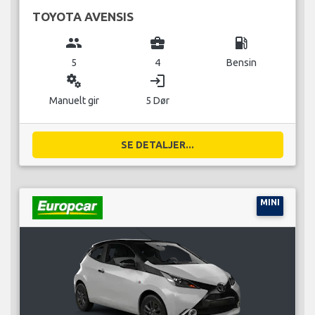
TOYOTA AVENSIS
group
business_center
local_gas_station
5
4
Bensin
miscellaneous_services
login
Manuelt gir
5 Dør
SE DETALJER...
MINI