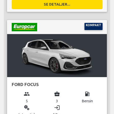
SE DETALJER...
KOMPAKT
FORD FOCUS
group
business_center
local_gas_station
5
3
Bensin
miscellaneous_services
login