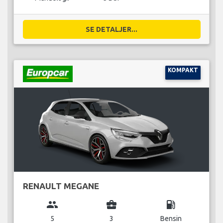
SE DETALJER...
KOMPAKT
RENAULT MEGANE
group
business_center
local_gas_station
5
3
Bensin