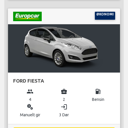
ØKONOMI
FORD FIESTA
group
business_center
local_gas_station
4
2
Bensin
miscellaneous_services
login
Manuelt gir
3 Dør