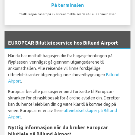
På terminalen
*Kalkulasjon basert på 25 siste anmeldelser fra 640 alle anmeldelser.
`
EUROPCAR Bilutleieservice hos Billund Airport
Når du har mottatt bagasjen din fra bagasjehentingen på
flyplassen, vennligst gå gjennom utgangsdørene til
ankomsthallen. Alle reisende vil finne forskjellige
utleiebilskranker tilgjengelig inne i hovedbygningen
Billund
Airport
.
Europcar ber alle passasjerer om å fortsette til Europcar-
skranken for et raskt besøk for å ordne avtalen din. Deretter
kan du hente leiebilen din og være klar til å komme deg på
veien. Europcar er en av flere
utleiebilselskaper på Billund
Airport
.
Nyttig informasjon når du bruker Europcar
bilutleie på Billund Airport