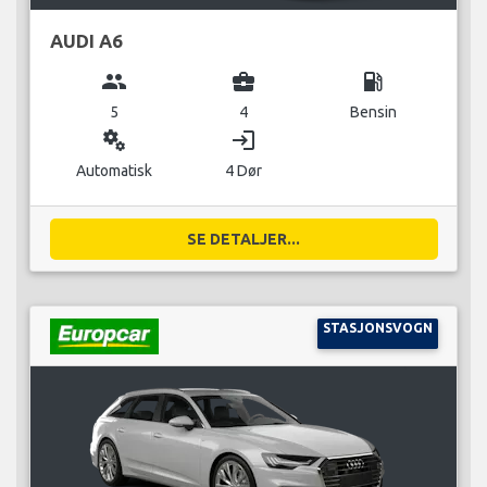
AUDI A6
group
business_center
local_gas_station
5
4
Bensin
miscellaneous_services
login
Automatisk
4 Dør
SE DETALJER...
STASJONSVOGN