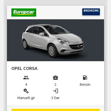
ØKONOMI
OPEL CORSA
group
business_center
local_gas_station
4
2
Bensin
miscellaneous_services
login
Manuelt gir
3 Dør