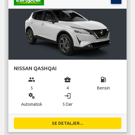
NISSAN QASHQAI
group
business_center
local_gas_station
5
4
Bensin
miscellaneous_services
login
Automatisk
5 Dør
SE DETALJER...