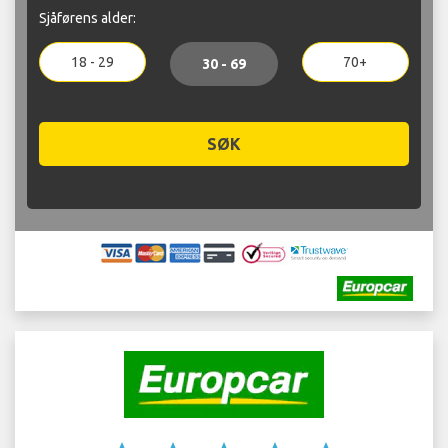
Sjåførens alder:
18 - 29
70+
30 - 69
SØK