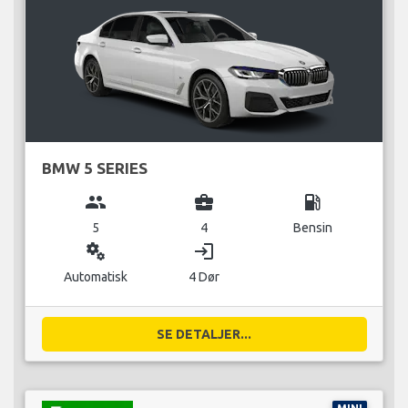
BMW 5 SERIES
group
business_center
local_gas_station
5
4
Bensin
miscellaneous_services
login
Automatisk
4 Dør
SE DETALJER...