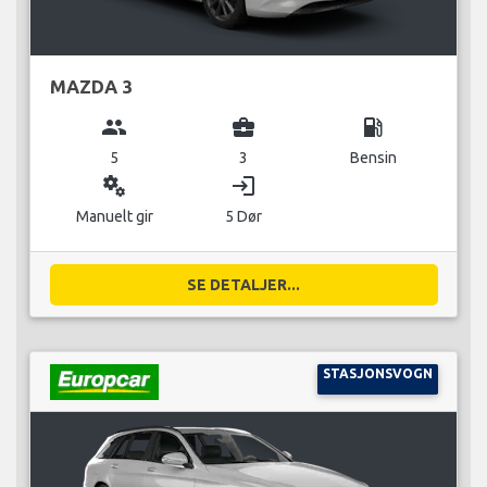
MAZDA 3
group
business_center
local_gas_station
5
3
Bensin
miscellaneous_services
login
Manuelt gir
5 Dør
SE DETALJER...
STASJONSVOGN