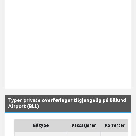
Typer private overføringer tilgjengelig på Billund
Airport (BLL)
Bil type
Passasjerer
Kofferter