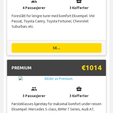
group
business_center
4 Passasjerer
3 Kofferter
Foreslått for lengre turer med komfort Eksempel: VW
Passat, Toyota Camry, Toyota Fortuner, Chevrolet
Suburban, etc.
SE...
€1014
PREMIUM
group
business_center
3 Passasjerer
3 Kofferter
Førsteklasses kjøretøy for maksimal komfort under reisen
Eksempel: Mercedes S-class, BMW 7 Series, Audi A7,