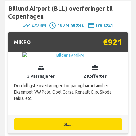
Billund Airport (BLL) overføringer til
Copenhagen
timeline
schedule
payment
279 KM
180 Minutter.
Fra €921
€921
MIKRO
group
business_center
3 Passasjerer
2 Kofferter
Den billigste overføringen for par og barnefamilier
Eksempel: VW Polo, Opel Corsa, Renault Clio, Skoda
Fabia, etc.
SE...