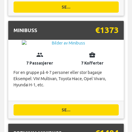
SE...
€1373
MINIBUSS
group
business_center
7 Passasjerer
7 Kofferter
For en gruppe på 4-7 personer eller stor bagasje
Eksempel: VW Multivan, Toyota Hiace, Opel Vivaro,
Hyundai H-1, etc.
SE...