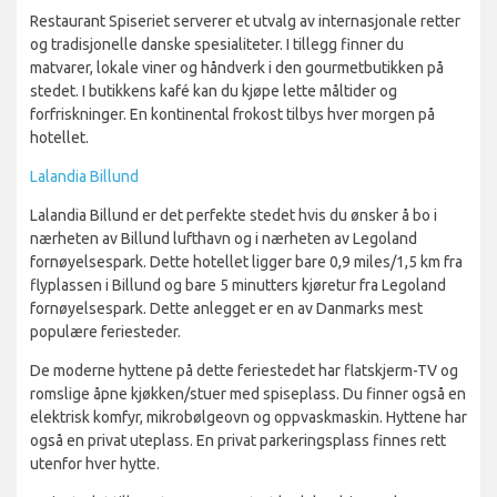
Restaurant Spiseriet serverer et utvalg av internasjonale retter
og tradisjonelle danske spesialiteter. I tillegg finner du
matvarer, lokale viner og håndverk i den gourmetbutikken på
stedet. I butikkens kafé kan du kjøpe lette måltider og
forfriskninger. En kontinental frokost tilbys hver morgen på
hotellet.
Lalandia Billund
Lalandia Billund er det perfekte stedet hvis du ønsker å bo i
nærheten av Billund lufthavn og i nærheten av Legoland
fornøyelsespark. Dette hotellet ligger bare 0,9 miles/1,5 km fra
flyplassen i Billund og bare 5 minutters kjøretur fra Legoland
fornøyelsespark. Dette anlegget er en av Danmarks mest
populære feriesteder.
De moderne hyttene på dette feriestedet har flatskjerm-TV og
romslige åpne kjøkken/stuer med spiseplass. Du finner også en
elektrisk komfyr, mikrobølgeovn og oppvaskmaskin. Hyttene har
også en privat uteplass. En privat parkeringsplass finnes rett
utenfor hver hytte.