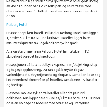
Restaurant No.8 på stedet tilbyr gourmetmat og et godt utvalg
av viner. Loungen har TV, koselig peis og en terrasse med
utendørsvarmere. En tidlig frokost serveres hver morgen fra kl.
05:00.
Refborg Hotel
Et annet populært hotell i Billund er Refborg Hotel, som ligger
1,7 miles/2,8 km fra Billund lufthavn. Hotellet ligger bare 5
minutters kjøretur fra Legoland fornøyelsespark.
Alle gjesterommene på Refborg Hotel har flatskjerm-TV,
skrivebord og eget bad med dusj.
Resepsjonen på hotellet tilbyr ekspress-inn-/utsjekking, skap
og bagasjeoppbevaring. Du kan også benytte deg av
vaskeritjeneste, stryketjeneste og skopuss. Barna kan kose seg
i et innendørs lekeområde på hotellet, samt barne-TV-kanaler
og brettspill.
Gjestene kan leie sykler fra hotellet eller dra på tur til
golfbanen som ligger bare 1,9 miles/3 km fra hotellet. Du finner
også en fin hage på hotellet med terrasse og utemøbler.