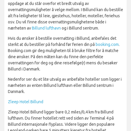
oppdage at du står overfor et bredt utvalg av
overnattingsmuligheter å velge mellom. I Billund kan du bestille
alt fra leiligheter til leie, gjestehus, hoteller, moteller, feriehus
osv. Du vil finne disse overnattingsmulighetene både i
nærheten av
Billund lufthavn
og i Billund sentrum.
Hvis du ønsker å bestille overnatting i Billund, anbefales det
sterkt at du bestiller på forhånd før ferien din på
booking.com
.
Booking.com gir deg muligheten til å bruke filtre for å matche
dine ønsker. På den måten kan du finne den perfekte
overnattingen for deg og dine reisefølge(r) mens du besøker
Billund i Danmark.
Nedenfor ser du et lite utvalg av anbefalte hoteller som ligger i
nærheten av enten Billund lufthavn eller Billund sentrum i
Danmark.
Zleep Hotel Billund
Zleep Hotel Billund ligger bare 0,2 miles/0,4 km fra Billund
lufthavn. Du finner hotellet rett ved siden av Terminal 4 på
Billund internasjonale flyplass. Videre ligger den populære
Legoland-parken bare 5 minutters kjøretur fra hotellet.