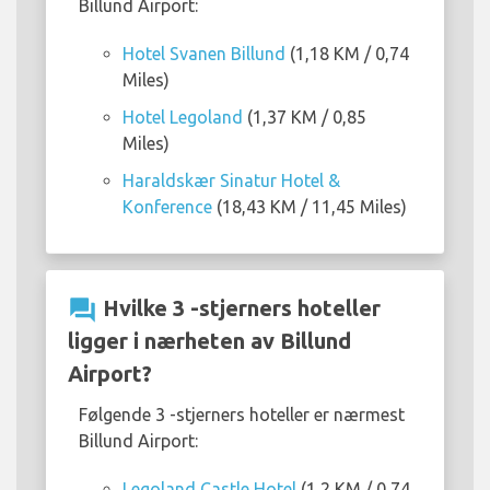
Billund Airport:
Hotel Svanen Billund
(1,18 KM / 0,74
Miles)
Hotel Legoland
(1,37 KM / 0,85
Miles)
Haraldskær Sinatur Hotel &
Konference
(18,43 KM / 11,45 Miles)
question_answer
Hvilke 3 -stjerners hoteller
ligger i nærheten av Billund
Airport?
Følgende 3 -stjerners hoteller er nærmest
Billund Airport:
Legoland Castle Hotel
(1,2 KM / 0,74