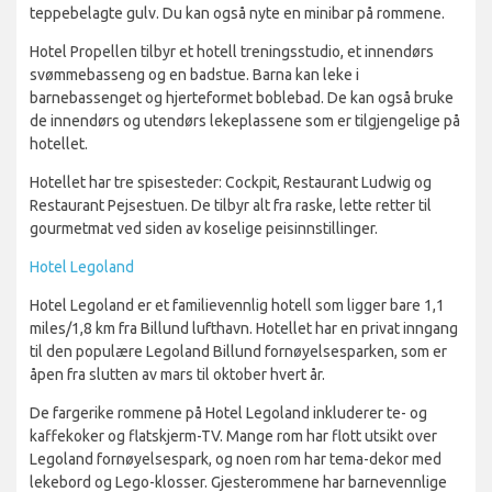
teppebelagte gulv. Du kan også nyte en minibar på rommene.
Hotel Propellen tilbyr et hotell treningsstudio, et innendørs
svømmebasseng og en badstue. Barna kan leke i
barnebassenget og hjerteformet boblebad. De kan også bruke
de innendørs og utendørs lekeplassene som er tilgjengelige på
hotellet.
Hotellet har tre spisesteder: Cockpit, Restaurant Ludwig og
Restaurant Pejsestuen. De tilbyr alt fra raske, lette retter til
gourmetmat ved siden av koselige peisinnstillinger.
Hotel Legoland
Hotel Legoland er et familievennlig hotell som ligger bare 1,1
miles/1,8 km fra Billund lufthavn. Hotellet har en privat inngang
til den populære Legoland Billund fornøyelsesparken, som er
åpen fra slutten av mars til oktober hvert år.
De fargerike rommene på Hotel Legoland inkluderer te- og
kaffekoker og flatskjerm-TV. Mange rom har flott utsikt over
Legoland fornøyelsespark, og noen rom har tema-dekor med
lekebord og Lego-klosser. Gjesterommene har barnevennlige