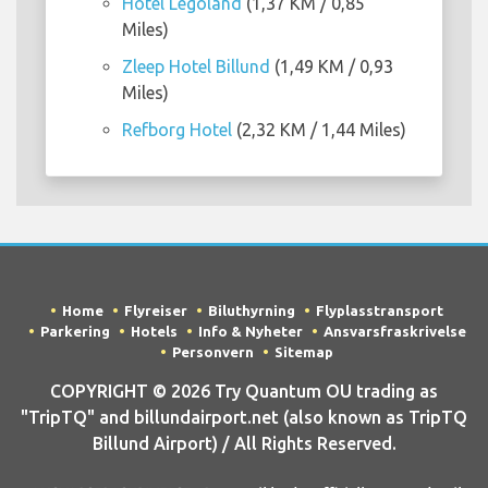
Hotel Legoland
(1,37 KM / 0,85
Miles)
Zleep Hotel Billund
(1,49 KM / 0,93
Miles)
Refborg Hotel
(2,32 KM / 1,44 Miles)
Home
Flyreiser
Biluthyrning
Flyplasstransport
Parkering
Hotels
Info & Nyheter
Ansvarsfraskrivelse
Personvern
Sitemap
COPYRIGHT © 2026 Try Quantum OU trading as
"TripTQ" and billundairport.net (also known as TripTQ
Billund Airport) / All Rights Reserved.