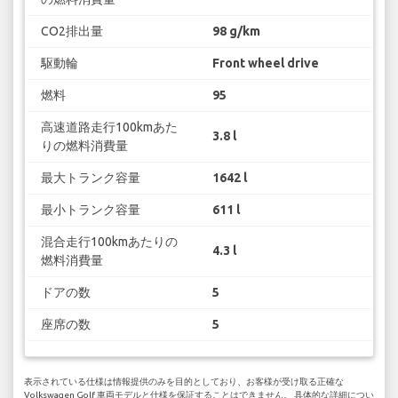
CO2排出量
98 g/km
駆動輪
Front wheel drive
燃料
95
高速道路走行100kmあた
3.8 l
りの燃料消費量
最大トランク容量
1642 l
最小トランク容量
611 l
混合走行100kmあたりの
4.3 l
燃料消費量
ドアの数
5
座席の数
5
表示されている仕様は情報提供のみを目的としており、お客様が受け取る正確な
Volkswagen Golf 車両モデルと仕様を保証することはできません。 具体的な詳細につい