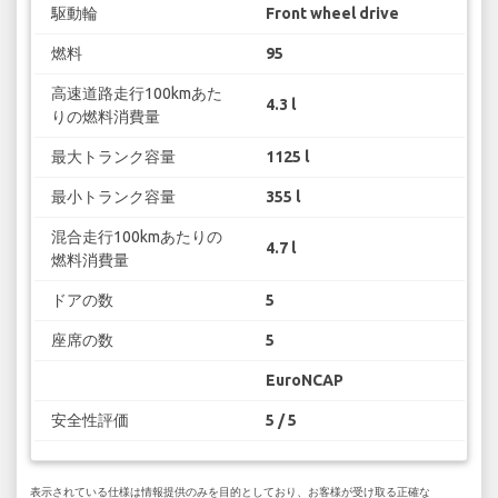
駆動輪
Front wheel drive
燃料
95
高速道路走行100kmあた
4.3 l
りの燃料消費量
最大トランク容量
1125 l
最小トランク容量
355 l
混合走行100kmあたりの
4.7 l
燃料消費量
ドアの数
5
座席の数
5
EuroNCAP
安全性評価
5 / 5
表示されている仕様は情報提供のみを目的としており、お客様が受け取る正確な