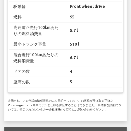
駆動輪
Front wheel drive
燃料
95
高速道路走行100kmあた
5.7 l
りの燃料消費量
最小トランク容量
510 l
混合走行100kmあたりの
6.7 l
燃料消費量
ドアの数
4
座席の数
5
表示されている仕様は情報提供のみを目的としており、お客様が受け取る正確な
Volkswagen Jetta 車両モデルと仕様を保証することはできません。 具体的な詳細につ
いては、指定されたレンタカー会社 Billund 空港 にお問い合わせください。