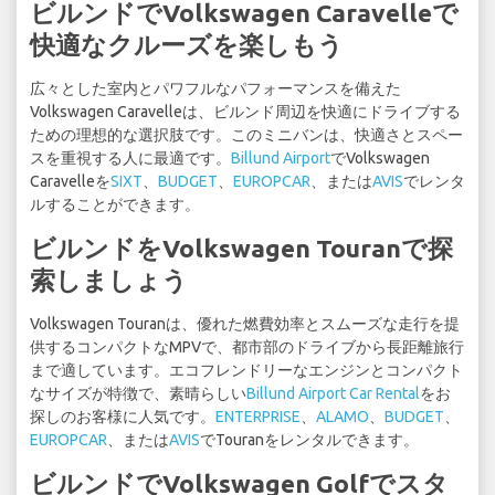
ビルンドでVolkswagen Caravelleで
快適なクルーズを楽しもう
広々とした室内とパワフルなパフォーマンスを備えた
Volkswagen Caravelleは、ビルンド周辺を快適にドライブする
ための理想的な選択肢です。このミニバンは、快適さとスペー
スを重視する人に最適です。
Billund Airport
でVolkswagen
Caravelleを
SIXT
、
BUDGET
、
EUROPCAR
、または
AVIS
でレンタ
ルすることができます。
ビルンドをVolkswagen Touranで探
索しましょう
Volkswagen Touranは、優れた燃費効率とスムーズな走行を提
供するコンパクトなMPVで、都市部のドライブから長距離旅行
まで適しています。エコフレンドリーなエンジンとコンパクト
なサイズが特徴で、素晴らしい
Billund Airport Car Rental
をお
探しのお客様に人気です。
ENTERPRISE
、
ALAMO
、
BUDGET
、
EUROPCAR
、または
AVIS
でTouranをレンタルできます。
ビルンドでVolkswagen Golfでスタ