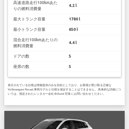
高速道路走行100kmあた
4.2 l
りの燃料消費量
最大トランク容量
1780 l
最小トランク容量
650 l
混合走行100kmあたりの
4.4 l
燃料消費量
ドアの数
5
座席の数
5
表示されている仕様は情報提供のみを目的としており、お客様が受け取る正確な
Volkswagen Passat 車両モデルと仕様を保証することはできません。 具体的な詳細につ
いては、指定されたレンタカー会社 Billund 空港 にお問い合わせください。