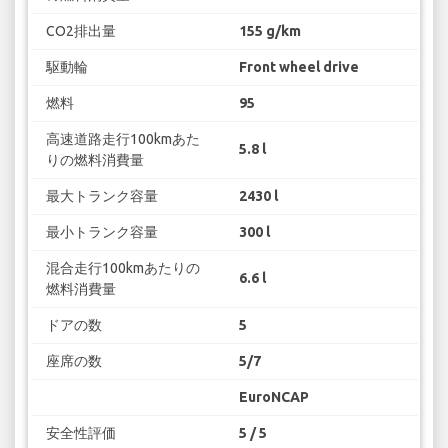
CO2排出量
155 g/km
駆動輪
Front wheel drive
燃料
95
高速道路走行100kmあた
5.8 l
りの燃料消費量
最大トランク容量
2430 l
最小トランク容量
300 l
混合走行100kmあたりの
6.6 l
燃料消費量
ドアの数
5
座席の数
5/7
EuroNCAP
安全性評価
5 / 5