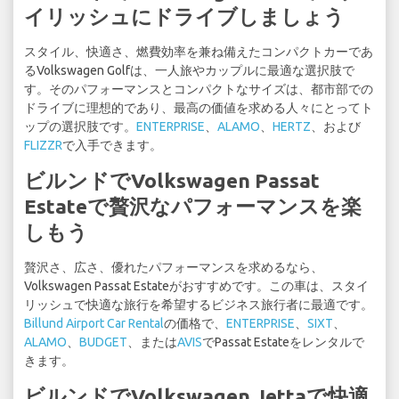
イリッシュにドライブしましょう
スタイル、快適さ、燃費効率を兼ね備えたコンパクトカーであ
るVolkswagen Golfは、一人旅やカップルに最適な選択肢で
す。そのパフォーマンスとコンパクトなサイズは、都市部での
ドライブに理想的であり、最高の価値を求める人々にとってト
ップの選択肢です。
ENTERPRISE
、
ALAMO
、
HERTZ
、および
FLIZZR
で入手できます。
ビルンドでVolkswagen Passat
Estateで贅沢なパフォーマンスを楽
しもう
贅沢さ、広さ、優れたパフォーマンスを求めるなら、
Volkswagen Passat Estateがおすすめです。この車は、スタイ
リッシュで快適な旅行を希望するビジネス旅行者に最適です。
Billund Airport Car Rental
の価格で、
ENTERPRISE
、
SIXT
、
ALAMO
、
BUDGET
、または
AVIS
でPassat Estateをレンタルで
きます。
ビルンドでVolkswagen Jettaで快適