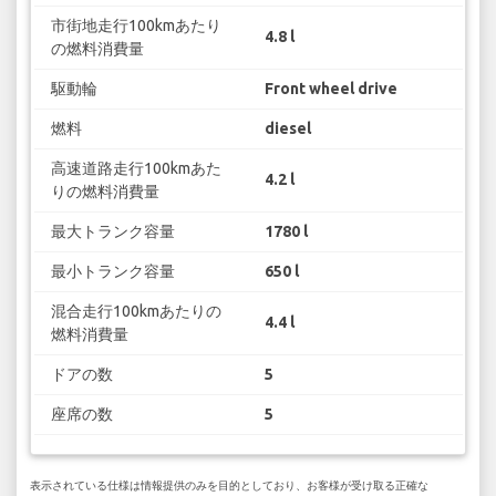
市街地走行100kmあたり
4.8 l
の燃料消費量
駆動輪
Front wheel drive
燃料
diesel
高速道路走行100kmあた
4.2 l
りの燃料消費量
最大トランク容量
1780 l
最小トランク容量
650 l
混合走行100kmあたりの
4.4 l
燃料消費量
ドアの数
5
座席の数
5
表示されている仕様は情報提供のみを目的としており、お客様が受け取る正確な