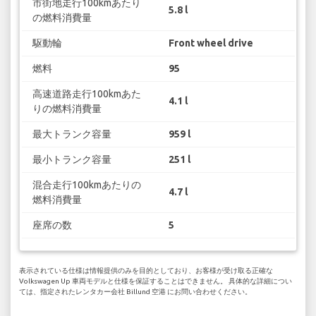
市街地走行100kmあたり
5.8 l
の燃料消費量
駆動輪
Front wheel drive
燃料
95
高速道路走行100kmあた
4.1 l
りの燃料消費量
最大トランク容量
959 l
最小トランク容量
251 l
混合走行100kmあたりの
4.7 l
燃料消費量
座席の数
5
表示されている仕様は情報提供のみを目的としており、お客様が受け取る正確な
Volkswagen Up 車両モデルと仕様を保証することはできません。 具体的な詳細につい
ては、指定されたレンタカー会社 Billund 空港 にお問い合わせください。