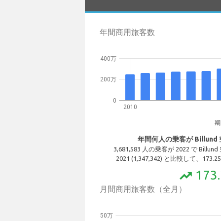
年間商用旅客数
400万
200万
0
2010
期
年間何人の乗客が Billun
3,681,583 人の乗客が 2022 で Bi
2021 (1,347,342) と比較して、1
173
trending_up
月間商用旅客数（全月）
50万