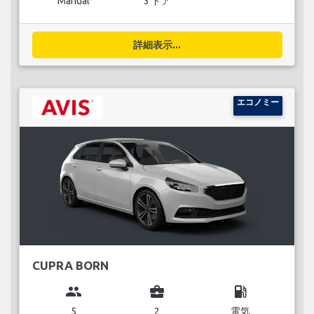
Manual
3 ドア
詳細表示...
エコノミー
CUPRA BORN
group
business_center
local_gas_station
5
2
電気