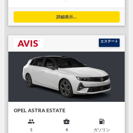
詳細表示...
エステート
OPEL ASTRA ESTATE
group
business_center
local_gas_station
5
4
ガソリン