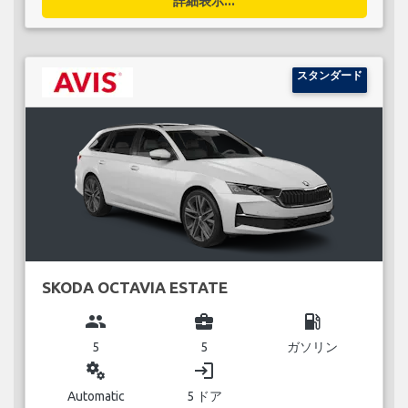
詳細表示...
スタンダード
SKODA OCTAVIA ESTATE
group
business_center
local_gas_station
5
5
ガソリン
miscellaneous_services
login
Automatic
5 ドア