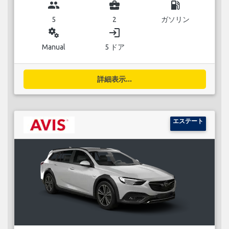
group
business_center
local_gas_station
5
2
ガソリン
miscellaneous_services
login
Manual
5 ドア
詳細表示...
エステート