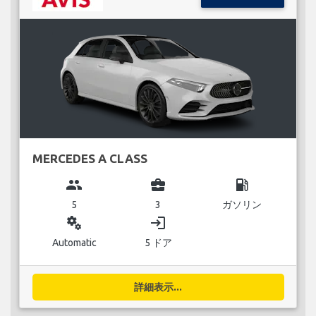
MERCEDES A CLASS
group
business_center
local_gas_station
5
3
ガソリン
miscellaneous_services
login
Automatic
5 ドア
詳細表示...