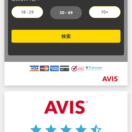
18 - 29
70+
30 - 69
検索
star
star
star
star
star_half