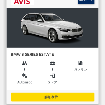
BMW 3 SERIES ESTATE
group
business_center
local_gas_station
5
5
ガソリン
miscellaneous_services
login
Automatic
5 ドア
詳細表示...