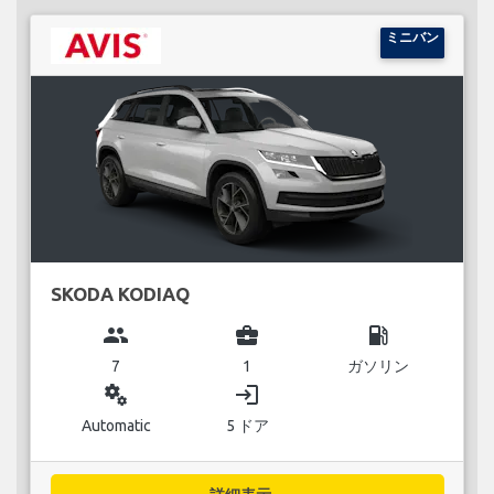
ミニバン
SKODA KODIAQ
group
business_center
local_gas_station
7
1
ガソリン
miscellaneous_services
login
Automatic
5 ドア