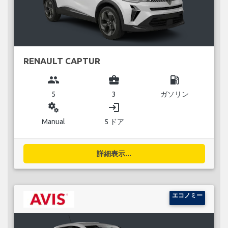
RENAULT CAPTUR
group
business_center
local_gas_station
5
3
ガソリン
miscellaneous_services
login
Manual
5 ドア
詳細表示...
エコノミー