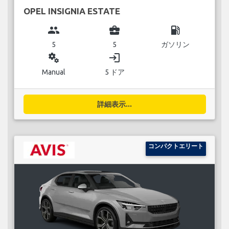
OPEL INSIGNIA ESTATE
group
business_center
local_gas_station
5
5
ガソリン
miscellaneous_services
login
Manual
5 ドア
詳細表示...
コンパクトエリート