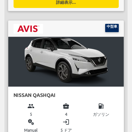
詳細表示...
中型車
NISSAN QASHQAI
group
business_center
local_gas_station
5
4
ガソリン
miscellaneous_services
login
Manual
5 ドア