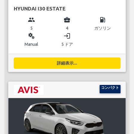
HYUNDAI I30 ESTATE
group
business_center
local_gas_station
5
4
ガソリン
miscellaneous_services
login
Manual
5 ドア
詳細表示...
コンパクト