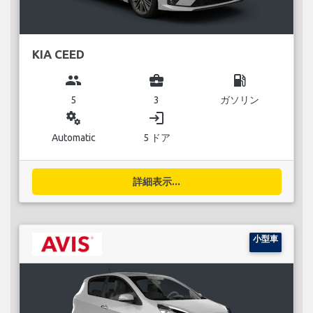
KIA CEED
group
business_center
local_gas_station
5
3
ガソリン
miscellaneous_services
login
Automatic
5 ドア
詳細表示...
小型車