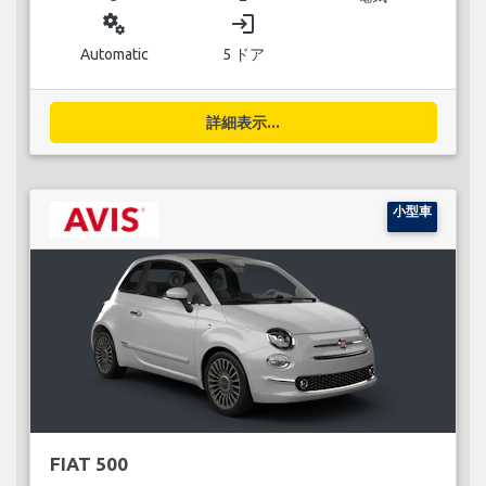
miscellaneous_services
login
Automatic
5 ドア
詳細表示...
小型車
FIAT 500