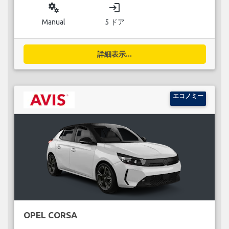
miscellaneous_services
login
Manual
5 ドア
詳細表示...
エコノミー
OPEL CORSA