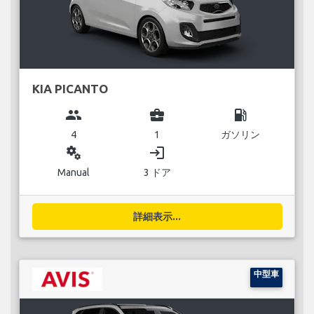
KIA PICANTO
group
business_center
local_gas_station
4
1
ガソリン
miscellaneous_services
login
Manual
3 ドア
詳細表示...
中型車