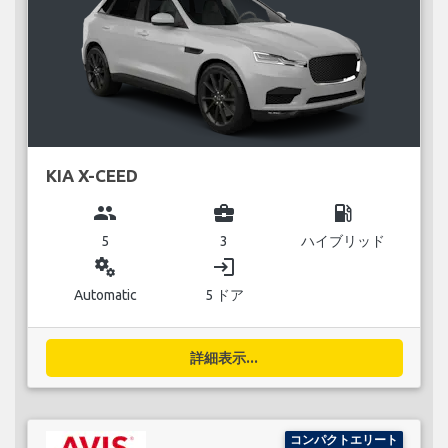
KIA X-CEED
group
business_center
local_gas_station
5
3
ハイブリッド
miscellaneous_services
login
Automatic
5 ドア
詳細表示...
コンパクトエリート