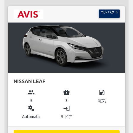
コンパクト
NISSAN LEAF
group
business_center
local_gas_station
5
3
電気
miscellaneous_services
login
Automatic
5 ドア