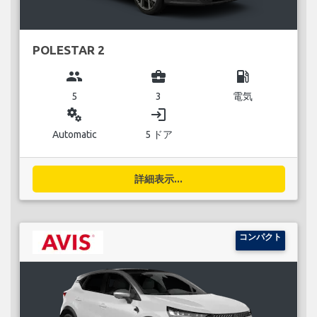
POLESTAR 2
group
business_center
local_gas_station
5
3
電気
miscellaneous_services
login
Automatic
5 ドア
詳細表示...
コンパクト