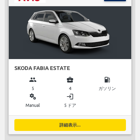
SKODA FABIA ESTATE
group
business_center
local_gas_station
5
4
ガソリン
miscellaneous_services
login
Manual
5 ドア
詳細表示...