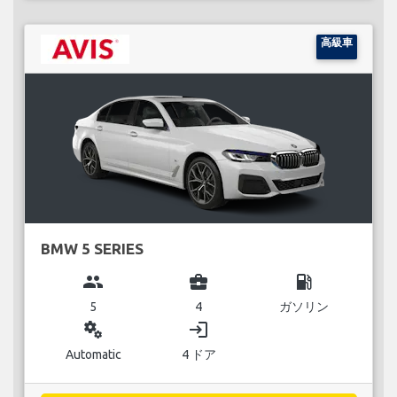
高級車
BMW 5 SERIES
group
business_center
local_gas_station
5
4
ガソリン
miscellaneous_services
login
Automatic
4 ドア