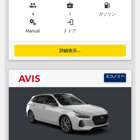
group
business_center
local_gas_station
4
1
ガソリン
miscellaneous_services
login
Manual
3 ドア
詳細表示...
エコノミー