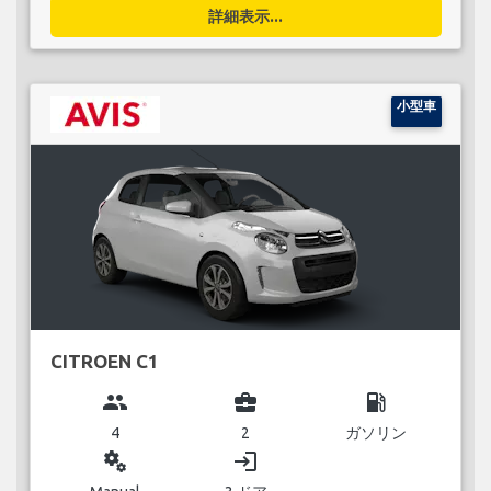
詳細表示...
小型車
CITROEN C1
group
business_center
local_gas_station
4
2
ガソリン
miscellaneous_services
login