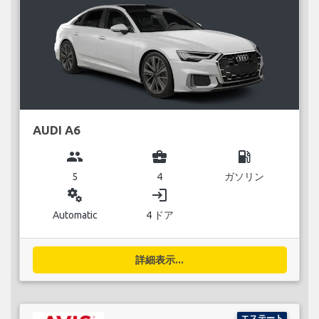
AUDI A6
group
business_center
local_gas_station
5
4
ガソリン
miscellaneous_services
login
Automatic
4 ドア
詳細表示...
エステート