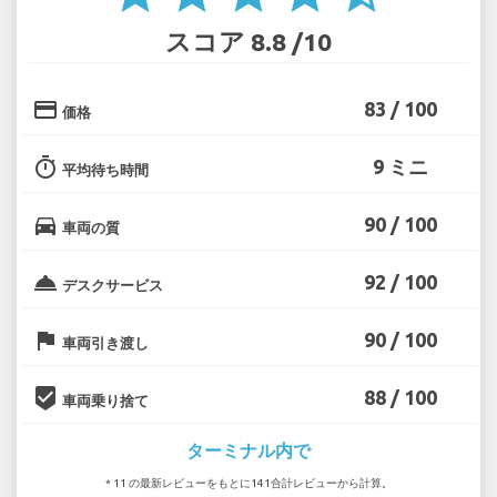
スコア 8.8 /10
credit_card
83 / 100
価格
timer
9 ミニ
平均待ち時間
directions_car
90 / 100
車両の質
room_service
92 / 100
デスクサービス
flag
90 / 100
車両引き渡し
beenhere
88 / 100
車両乗り捨て
ターミナル内で
* 11 の最新レビューをもとに141合計レビューから計算。