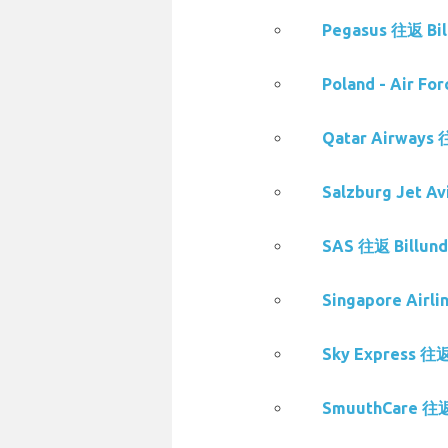
Pegasus 往返 B
Poland - Air 
Qatar Airways
Salzburg Jet 
SAS 往返 Billu
Singapore Air
Sky Express 往
SmuuthCare 往