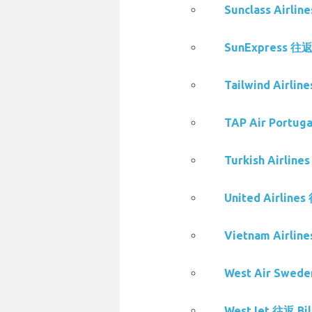
Sunclass Airl
SunExpress 往
Tailwind Airl
TAP Air Portu
Turkish Airli
United Airlin
Vietnam Airli
West Air Swed
WestJet 往返 B