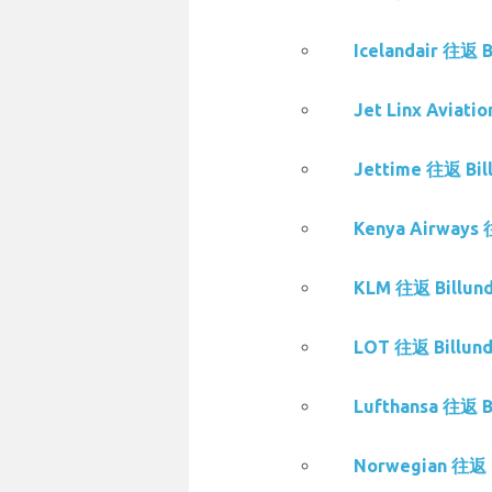
Icelandair 往返
Jet Linx Avia
Jettime 往返 B
Kenya Airway
KLM 往返 Billu
LOT 往返 Billu
Lufthansa 往返
Norwegian 往返