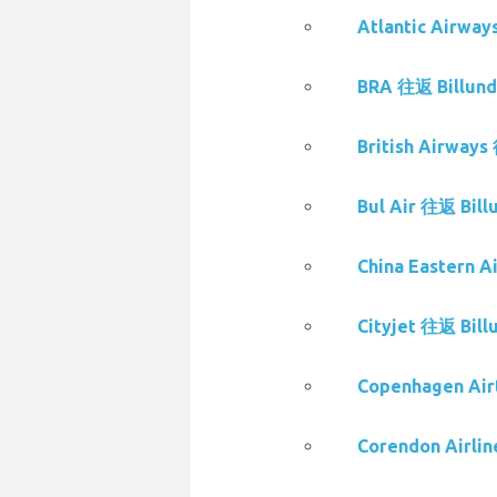
Atlantic Airw
BRA 往返 Billu
British Airwa
Bul Air 往返 Bi
China Eastern
Cityjet 往返 Bi
Copenhagen Ai
Corendon Airl