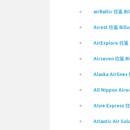
airBaltic 往返 
Airest 往返 Bi
AirExplore 往
Airseven 往返 
Alaska Airlin
All Nippon Ai
Alsie Express
Atlantic Air 