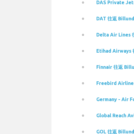
DAS Private J
DAT 往返 Billu
Delta Air Lin
Etihad Airway
Finnair 往返 Bi
Freebird Airl
Germany - Air
Global Reach 
GOL 往返 Billu