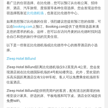
着广泛的住宿选择。在比伦德，您可以预订从出租公寓、招待
所、酒店、汽车旅馆、度假屋等各种住宿选择。您会发现这些住
宿选择既靠近
比伦德机场
，也靠近比伦德市中心。
如果您想预订比伦德的住宿，强烈建议您提前预订您的假期，可
以在
booking.com
上预订。Booking.com提供了使用筛选器来满
足您的需求的机会。这样，您可以在访问丹麦的比伦德时找到适
合自己和您的旅行伴侣的完美住宿。
以下是一些靠近比伦德机场或比伦德市中心的推荐酒店的小选
择。
Zleep Hotel Billund
Zleep Hotel Billund距离比伦德机场仅0.2英里/0.4公里。您会发
现酒店就在比伦德国际机场的4号航站楼旁边。此外，受欢迎的
乐高乐园距离酒店仅有5分钟车程。客人可以免费乘坐机场班车
往返酒店。
Zleep Hotel Billund提供明亮简约的客房，配有清洁的斯堪的纳
维亚设计家具、舒适的床、平板电视和写字桌。酒店全区域提供
免费WiFi。