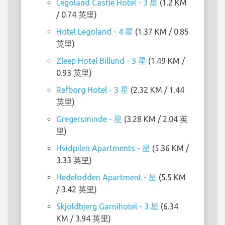
Legoland Castle Hotel - 3 星
(1.2 KM
/ 0.74 英里)
Hotel Legoland - 4 星
(1.37 KM / 0.85
英里)
Zleep Hotel Billund - 3 星
(1.49 KM /
0.93 英里)
Refborg Hotel - 3 星
(2.32 KM / 1.44
英里)
Gregersminde - 星
(3.28 KM / 2.04 英
里)
Hvidpilen Apartments - 星
(5.36 KM /
3.33 英里)
Hedelodden Apartment - 星
(5.5 KM
/ 3.42 英里)
Skjoldbjerg Garnihotel - 3 星
(6.34
KM / 3.94 英里)