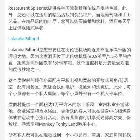
Restaurant Spiseriet提供各种国际菜肴和传统丹麦特色菜。此
外，您还可以在酒店的精品店找到食品特产、当地葡萄酒和手工
艺品。在精品店的咖啡厅，您可以购买简餐和饮料。酒店每天早
上提供欧陆式早餐。
Lalandia Billund
Lalandia Billund是您想要住在比伦德机场附近并靠近乐高乐园的
理想之地。因为这家酒店位于比伦德机场仅0.9英里/1.5公里的位
置，距离乐高乐园仅有5分钟车程。这个度假村是丹麦最受欢迎
的度假胜地之一。
这个度假村的现代小屋配有平板电视和宽敞的开放式厨房/起居
室，配有用餐区。您还会找到电炉、微波炉和洗碗机。此外，每
个小屋都有一个私人庭院，每个小屋外都有一个私人停车位。
度假村提供一个面积达1万平方米的水上乐园、室内和室外游泳
池、桑拿浴室和热水浴缸。更活跃的客人可以在健身中心锻炼身
体或在运动中心预订活动。所有儿童都可以享受迷你高尔夫、保
龄球、游戏室和Monkey Tonky Land游乐中心。
所有客人都可以在现场找到一个小型超市、商店、家庭房间和残