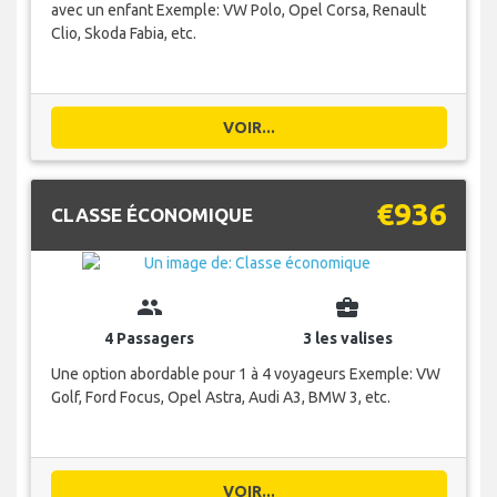
avec un enfant Exemple: VW Polo, Opel Corsa, Renault
Clio, Skoda Fabia, etc.
VOIR...
€936
CLASSE ÉCONOMIQUE
group
business_center
4 Passagers
3 les valises
Une option abordable pour 1 à 4 voyageurs Exemple: VW
Golf, Ford Focus, Opel Astra, Audi A3, BMW 3, etc.
VOIR...