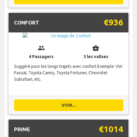
€936
CONFORT
group
business_center
4 Passagers
3 les valises
Suggéré pour les longs trajets avec confort Exemple: VW
Passat, Toyota Camry, Toyota Fortuner, Chevrolet
Suburban, etc.
VOIR...
€1014
PRIME