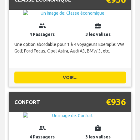
group
business_center
4 Passagers
3 les valises
Une option abordable pour 1 à 4 voyageurs Exemple: VW
Golf, Ford Focus, Opel Astra, Audi A3, BMW 3, etc.
VOIR...
€936
CONFORT
group
business_center
4 Passagers
3 les valises