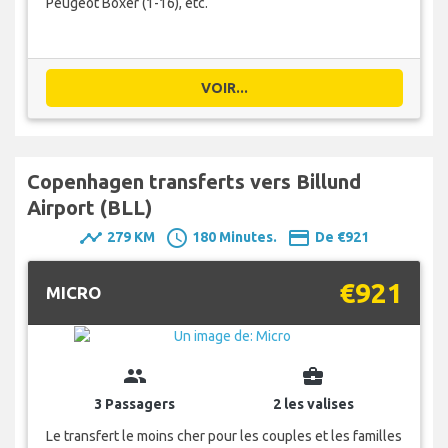
Peugeot Boxer (1-16), etc.
VOIR...
Copenhagen transferts vers Billund
Airport (BLL)
timeline
schedule
payment
279 KM
180 Minutes.
De €921
€921
MICRO
group
business_center
3 Passagers
2 les valises
Le transfert le moins cher pour les couples et les familles