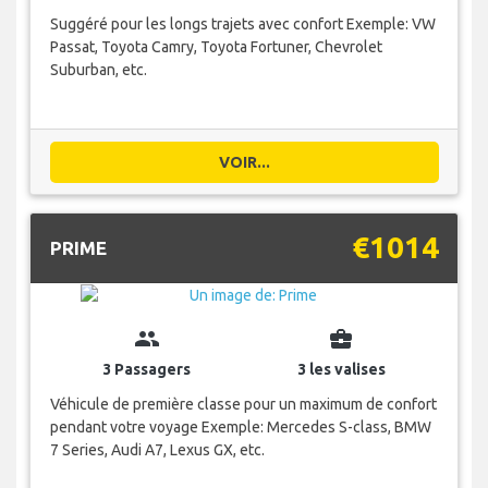
Suggéré pour les longs trajets avec confort Exemple: VW
Passat, Toyota Camry, Toyota Fortuner, Chevrolet
Suburban, etc.
VOIR...
€1014
PRIME
group
business_center
3 Passagers
3 les valises
Véhicule de première classe pour un maximum de confort
pendant votre voyage Exemple: Mercedes S-class, BMW
7 Series, Audi A7, Lexus GX, etc.