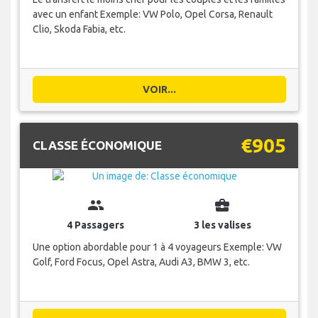
avec un enfant Exemple: VW Polo, Opel Corsa, Renault
Clio, Skoda Fabia, etc.
VOIR...
€905
CLASSE ÉCONOMIQUE
group
business_center
4 Passagers
3 les valises
Une option abordable pour 1 à 4 voyageurs Exemple: VW
Golf, Ford Focus, Opel Astra, Audi A3, BMW 3, etc.