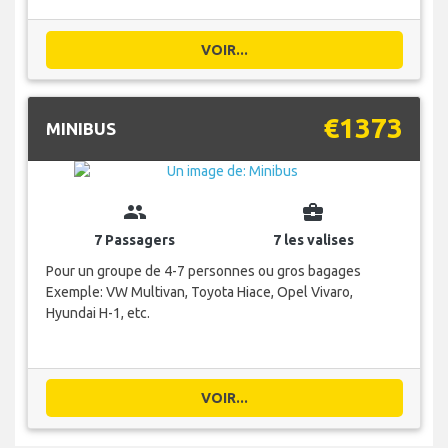
VOIR...
€1373
MINIBUS
group
business_center
7 Passagers
7 les valises
Pour un groupe de 4-7 personnes ou gros bagages
Exemple: VW Multivan, Toyota Hiace, Opel Vivaro,
Hyundai H-1, etc.
VOIR...