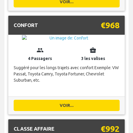
VOIR...
€968
CONFORT
group
business_center
4 Passagers
3 les valises
Suggéré pour les longs trajets avec confort Exemple: VW
Passat, Toyota Camry, Toyota Fortuner, Chevrolet
Suburban, etc.
VOIR...
€992
CLASSE AFFAIRE