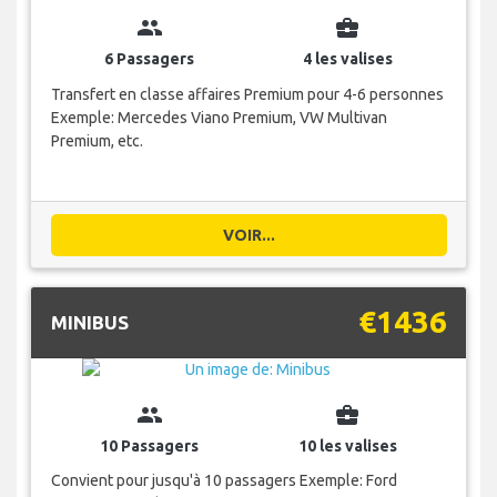
group
business_center
6 Passagers
4 les valises
Transfert en classe affaires Premium pour 4-6 personnes
Exemple: Mercedes Viano Premium, VW Multivan
Premium, etc.
VOIR...
€1436
MINIBUS
group
business_center
10 Passagers
10 les valises
Convient pour jusqu'à 10 passagers Exemple: Ford