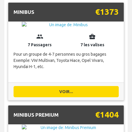
€1373
MINIBUS
group
business_center
7 Passagers
7 les valises
Pour un groupe de 4-7 personnes ou gros bagages
Exemple: VW Multivan, Toyota Hiace, Opel Vivaro,
Hyundai H-1, etc.
VOIR...
€1404
MINIBUS PREMIUM