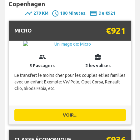
Copenhagen
timeline
schedule
payment
279 KM
180 Minutes.
De €921
€921
MICRO
group
business_center
3 Passagers
2 les valises
Le transfert le moins cher pour les couples et les familles
avec un enfant Exemple: VW Polo, Opel Corsa, Renault
Clio, Skoda Fabia, etc.
VOIR...
€936
CLASSE ÉCONOMIQUE