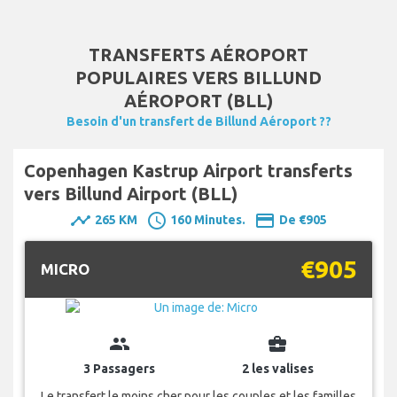
TRANSFERTS AÉROPORT
POPULAIRES VERS BILLUND
AÉROPORT (BLL)
Besoin d'un transfert de Billund Aéroport ??
Copenhagen Kastrup Airport transferts
vers Billund Airport (BLL)
timeline
schedule
payment
265 KM
160 Minutes.
De €905
€905
MICRO
group
business_center
3 Passagers
2 les valises
Le transfert le moins cher pour les couples et les familles