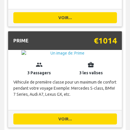
VOIR...
€1014
PRIME
group
business_center
3 Passagers
3 les valises
Véhicule de première classe pour un maximum de confort
pendant votre voyage Exemple: Mercedes S-class, BMW
7 Series, Audi A7, Lexus GX, etc.
VOIR...