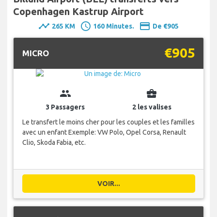
Copenhagen Kastrup Airport
timeline
schedule
payment
265 KM
160 Minutes.
De €905
€905
MICRO
group
business_center
3 Passagers
2 les valises
Le transfert le moins cher pour les couples et les familles
avec un enfant Exemple: VW Polo, Opel Corsa, Renault
Clio, Skoda Fabia, etc.
VOIR...