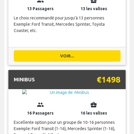
group
business_center
13 Passagers
13 les valises
Le choix recommandé pour jusqu'à 13 personnes
Exemple: Ford Transit, Mercedes Sprinter, Toyota
Coaster, etc.
VOIR...
€1498
MINIBUS
group
business_center
16 Passagers
16 les valises
Excellente option pour un groupe de 10-16 personnes
Exemple: Ford Transit (1-16), Mercedes Sprinter (1-16),