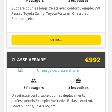
4 Passagers
3 les valises
Suggéré pour les longs trajets avec confort Exemple: VW
Passat, Toyota Camry, Toyota Fortuner, Chevrolet
Suburban, etc.
VOIR...
€992
CLASSE AFFAIRE
group
business_center
3 Passagers
3 les valises
Un véhicule confortable pour les déplacements
professionnels Exemple: Mercedes E-class, Audi A6,
BMW 5 Series, Lexus GS, etc.