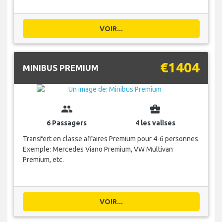
VOIR...
€1404
MINIBUS PREMIUM
group
business_center
6 Passagers
4 les valises
Transfert en classe affaires Premium pour 4-6 personnes
Exemple: Mercedes Viano Premium, VW Multivan
Premium, etc.
VOIR...