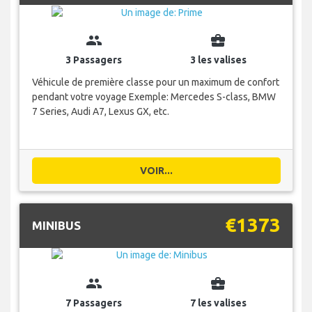
group
business_center
3 Passagers
3 les valises
Véhicule de première classe pour un maximum de confort
pendant votre voyage Exemple: Mercedes S-class, BMW
7 Series, Audi A7, Lexus GX, etc.
VOIR...
€1373
MINIBUS
group
business_center
7 Passagers
7 les valises