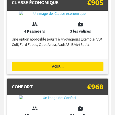
€905
CLASSE ÉCONOMIQUE
group
business_center
4 Passagers
3 les valises
Une option abordable pour 1 à 4 voyageurs Exemple: VW
Golf, Ford Focus, Opel Astra, Audi A3, BMW 3, etc.
VOIR...
€968
CONFORT
group
business_center