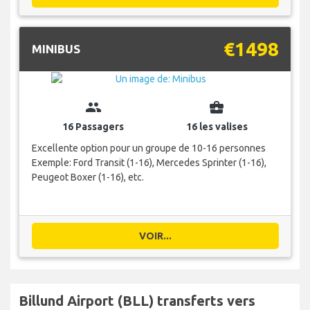
€1498
MINIBUS
group
business_center
16 Passagers
16 les valises
Excellente option pour un groupe de 10-16 personnes
Exemple: Ford Transit (1-16), Mercedes Sprinter (1-16),
Peugeot Boxer (1-16), etc.
VOIR...
Billund Airport (BLL) transferts vers