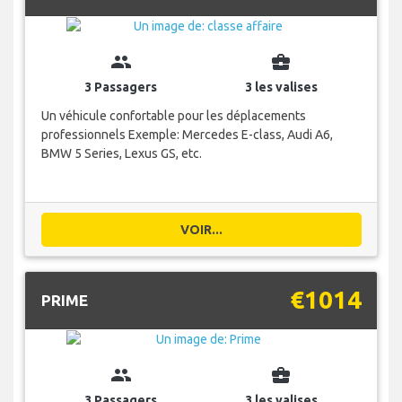
group
business_center
3 Passagers
3 les valises
Un véhicule confortable pour les déplacements
professionnels Exemple: Mercedes E-class, Audi A6,
BMW 5 Series, Lexus GS, etc.
VOIR...
€1014
PRIME
group
business_center
3 Passagers
3 les valises