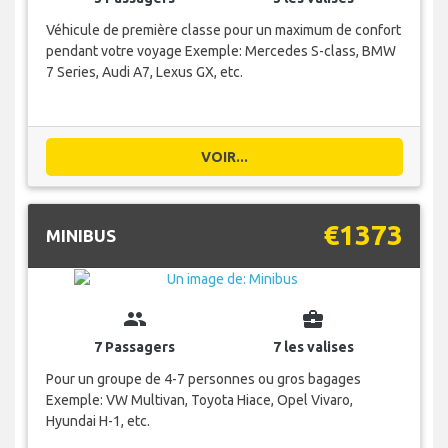
Véhicule de première classe pour un maximum de confort
pendant votre voyage Exemple: Mercedes S-class, BMW
7 Series, Audi A7, Lexus GX, etc.
VOIR...
€1373
MINIBUS
group
business_center
7 Passagers
7 les valises
Pour un groupe de 4-7 personnes ou gros bagages
Exemple: VW Multivan, Toyota Hiace, Opel Vivaro,
Hyundai H-1, etc.