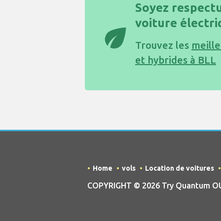
Soyez respectu
voiture électr
eco
Trouvez les
meille
et hybrides à BLL
Home
vols
Location de voitures
COPYRIGHT © 2026 Try Quantum OU tr