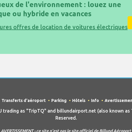
eux de l'environnement : louez une
ique ou hybride en vacances
ures offres de location de voitures électriques
Transferts d'aéroport
Parking
Hôtels
Info
Avertisseme
ading as "TripTQ" and billundairport.net (also known as Tr
Reserved.
AVERTISSEMENT - ce site n'est pas le site officiel de Billund Aéroport