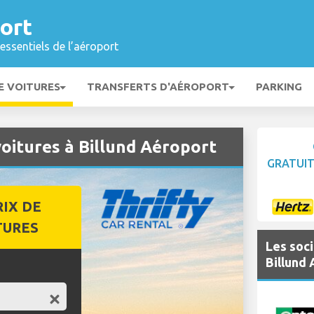
ort
essentiels de l’aéroport
E VOITURES
TRANSFERTS D'AÉROPORT
PARKING
oitures à Billund Aéroport
GRATUI
RIX DE
TURES
Les soci
Billund