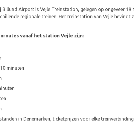
ij Billund Airport is Vejle Treinstation, gelegen op ongeveer 19 
chillende regionale treinen. Het treinstation van Vejle bevind
nroutes vanaf het station Vejle zijn:
n
n
 10 minuten
n
minuten
ten
n
standen in Denemarken, ticketprijzen voor elke treinverbinding