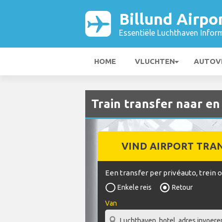
Billund Airpo
Essentiële Luchthaven Infor
HOME
VLUCHTEN
AUTOV
Train transfer naar en
VIND AIRPORT TRA
Een transfer per privéauto, trein 
Enkele reis
Retour
Van