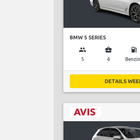
BMW 5 SERIES
group
business_center
local_gas_station
5
4
Benzi
DETAILS WEE