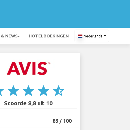
 & NEWS
HOTELBOEKINGEN
Nederlands
ar
star
star
star
star_half
Scoorde 8,8 uit 10
83 / 100