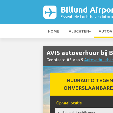
Billund Airpo
Essentiële Luchthaven Infor
HOME
VLUCHTEN
AUTOV
AVIS autoverhuur bij B
Genoteerd #5 Van 9
Autoverhuurbedri
HUURAUTO TEGEN
ONVERSLAANBARE 
Ophaallocatie