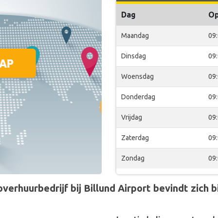
Dag
O
Maandag
09
Dinsdag
09
Woensdag
09
Donderdag
09
Vrijdag
09
Zaterdag
09
Zondag
09
erhuurbedrijf bij Billund Airport bevindt zich bi