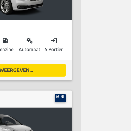
local_gas_station
miscellaneous_services
login
enzine
Automaat
5 Portier
WEERGEVEN...
MINI