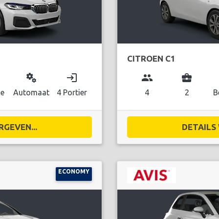
CITROEN C1
miscellaneous_services
login
group
business_center
ne
Automaat
4 Portier
4
2
B
RGEVEN...
DETAILS 
ECONOMY