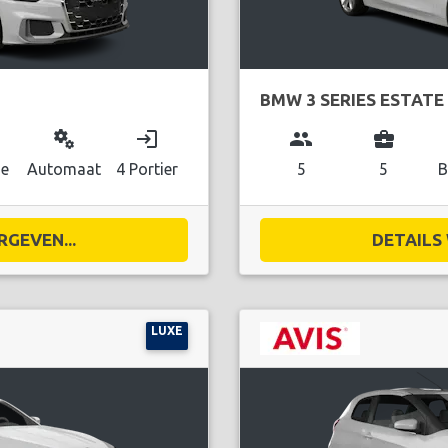
BMW 3 SERIES ESTATE
miscellaneous_services
login
group
business_center
ne
Automaat
4 Portier
5
5
B
RGEVEN...
DETAILS 
LUXE