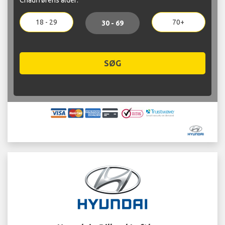
18 - 29
70+
30 - 69
SØG