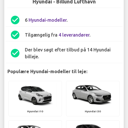
Hyundai - Billund Lufthavn
check_circle
6
Hyundai-modeller
.
check_circle
Tilgængelig fra
4 leverandører
.
Der blev søgt efter tilbud på 14 Hyundai
check_circle
billeje.
Populære Hyundai-modeller til leje:
Hyundai i10
Hyundai i30