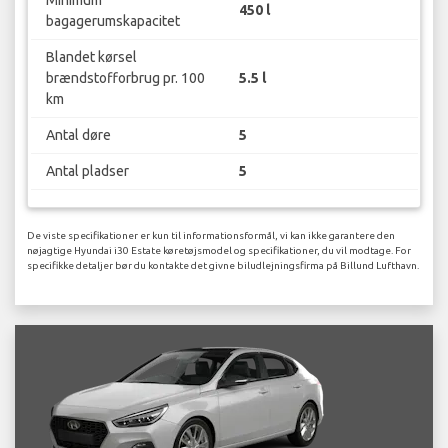
450 l
bagagerumskapacitet
Blandet kørsel
brændstofforbrug pr. 100
5.5 l
km
Antal døre
5
Antal pladser
5
De viste specifikationer er kun til informationsformål, vi kan ikke garantere den
nøjagtige Hyundai i30 Estate køretøjsmodel og specifikationer, du vil modtage. For
specifikke detaljer bør du kontakte det givne biludlejningsfirma på Billund Lufthavn.