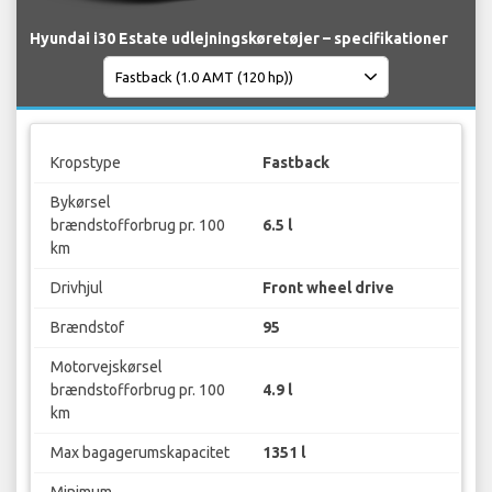
Hyundai i30 Estate udlejningskøretøjer – specifikationer
Kropstype
Fastback
Bykørsel
brændstofforbrug pr. 100
6.5 l
km
Drivhjul
Front wheel drive
Brændstof
95
Motorvejskørsel
brændstofforbrug pr. 100
4.9 l
km
Max bagagerumskapacitet
1351 l
Minimum