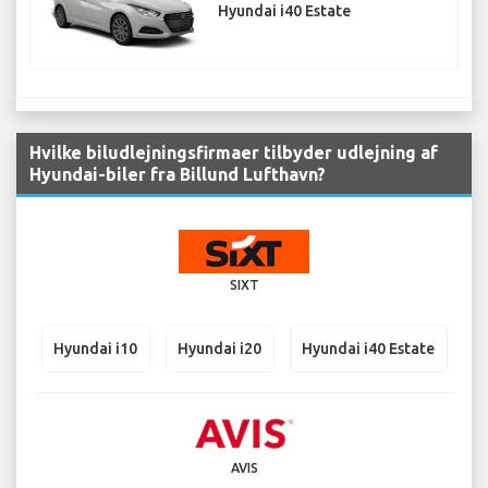
Hyundai i40 Estate
Hvilke biludlejningsfirmaer tilbyder udlejning af
Hyundai-biler fra Billund Lufthavn?
SIXT
Hyundai i10
Hyundai i20
Hyundai i40 Estate
AVIS