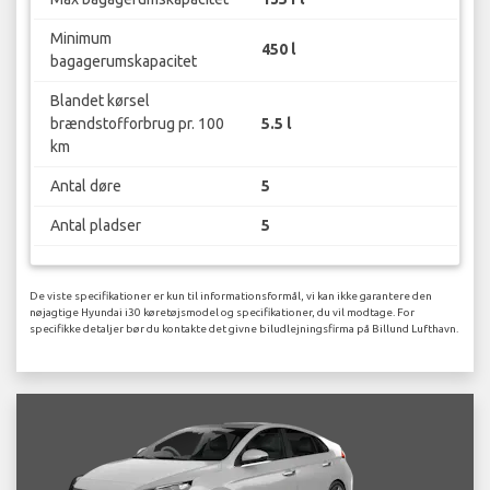
Minimum
450 l
bagagerumskapacitet
Blandet kørsel
brændstofforbrug pr. 100
5.5 l
km
Antal døre
5
Antal pladser
5
De viste specifikationer er kun til informationsformål, vi kan ikke garantere den
nøjagtige Hyundai i30 køretøjsmodel og specifikationer, du vil modtage. For
specifikke detaljer bør du kontakte det givne biludlejningsfirma på Billund Lufthavn.