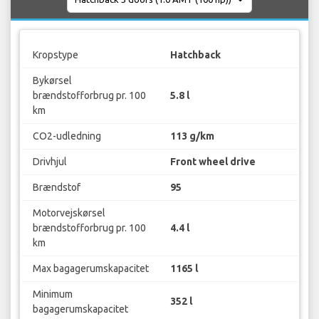
Kropstype
Hatchback
Bykørsel
brændstofforbrug pr. 100
5.8 l
km
CO2-udledning
113 g/km
Drivhjul
Front wheel drive
Brændstof
95
Motorvejskørsel
brændstofforbrug pr. 100
4.4 l
km
Max bagagerumskapacitet
1165 l
Minimum
352 l
bagagerumskapacitet