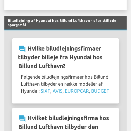
Biludlejning af Hyundai hos Billund Lufthavn - ofte stillede
spørgsmål
question_answer
Hvilke biludlejningsfirmaer
tilbyder billeje fra Hyundai hos
Billund Lufthavn?
Følgende biludlejningsfirmaer hos Billund
Lufthavn tilbyder en række modeller af
Hyundai:
SIXT
,
AVIS
,
EUROPCAR
,
BUDGET
question_answer
Hvilket biludlejningsfirma hos
Billund Lufthavn tilbyder den