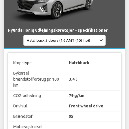
Hyundai Ioniq udlejningskøretøjer – specifikationer
Kropstype
Hatchback
Bykørsel
brændstofforbrug pr. 100
3.4 l
km
CO2-udledning
79 g/km
Drivhjul
Front wheel drive
Brændstof
95
Motorvejskørsel