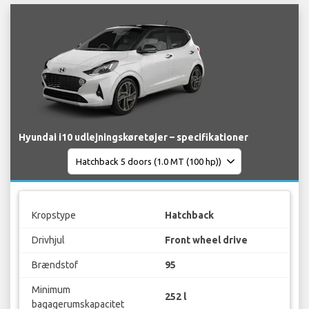
Hyundai i10 udlejningskøretøjer – specifikationer
Kropstype
Hatchback
Drivhjul
Front wheel drive
Brændstof
95
Minimum
252 l
bagagerumskapacitet