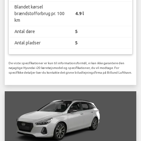
Blandet kørsel
brændstofforbrug pr. 100
4.9 l
km
Antal døre
5
Antal pladser
5
De viste specifikationer er kun til informationsformål, vi kan ikke garantere den
nøjagtige Hyundai i20 køretøjsmodel og specifikationer, du vil modtage. For
specifikke detaljer bør du kontakte det givne biludlejningsfirma på Billund Lufthavn.