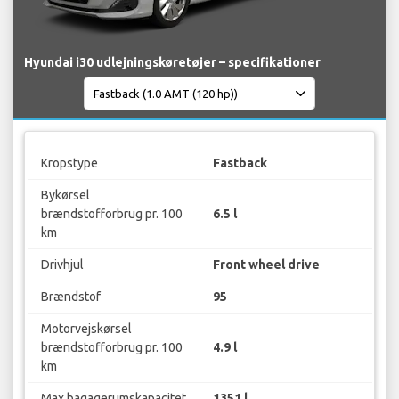
Hyundai i30 udlejningskøretøjer – specifikationer
Kropstype
Fastback
Bykørsel
brændstofforbrug pr. 100
6.5 l
km
Drivhjul
Front wheel drive
Brændstof
95
Motorvejskørsel
brændstofforbrug pr. 100
4.9 l
km
Max bagagerumskapacitet
1351 l