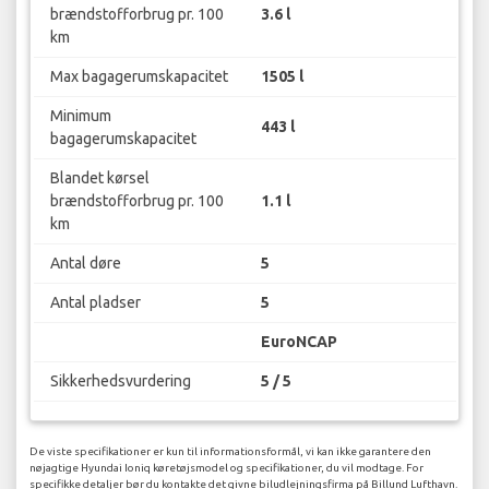
brændstofforbrug pr. 100
3.6 l
km
Max bagagerumskapacitet
1505 l
Minimum
443 l
bagagerumskapacitet
Blandet kørsel
brændstofforbrug pr. 100
1.1 l
km
Antal døre
5
Antal pladser
5
EuroNCAP
Sikkerhedsvurdering
5 / 5
De viste specifikationer er kun til informationsformål, vi kan ikke garantere den
nøjagtige Hyundai Ioniq køretøjsmodel og specifikationer, du vil modtage. For
specifikke detaljer bør du kontakte det givne biludlejningsfirma på Billund Lufthavn.