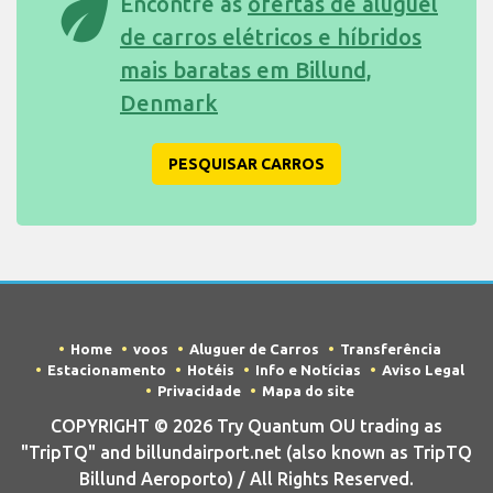
eco
Encontre as
ofertas de aluguel
de carros elétricos e híbridos
mais baratas em Billund,
Denmark
PESQUISAR CARROS
Home
voos
Aluguer de Carros
Transferência
Estacionamento
Hotéis
Info e Notícias
Aviso Legal
Privacidade
Mapa do site
COPYRIGHT © 2026 Try Quantum OU trading as
"TripTQ" and billundairport.net (also known as TripTQ
Billund Aeroporto) / All Rights Reserved.