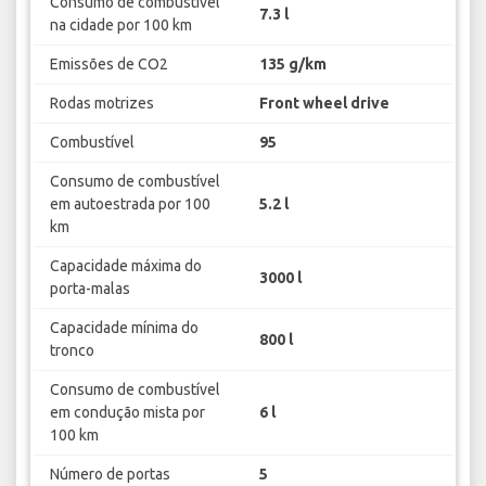
Consumo de combustível
7.3 l
na cidade por 100 km
Emissões de CO2
135 g/km
Rodas motrizes
Front wheel drive
Combustível
95
Consumo de combustível
em autoestrada por 100
5.2 l
km
Capacidade máxima do
3000 l
porta-malas
Capacidade mínima do
800 l
tronco
Consumo de combustível
em condução mista por
6 l
100 km
Número de portas
5