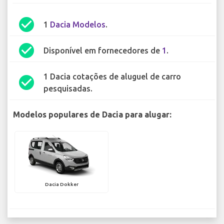
check_circle
1
Dacia Modelos
.
check_circle
Disponível em fornecedores de
1
.
1 Dacia cotações de aluguel de carro
check_circle
pesquisadas.
Modelos populares de Dacia para alugar:
Dacia Dokker