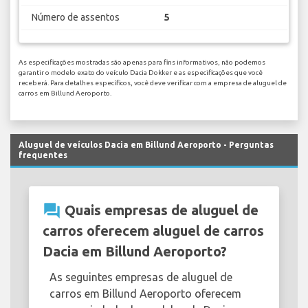
Número de assentos
5
As especificações mostradas são apenas para fins informativos, não podemos
garantir o modelo exato do veículo Dacia Dokker e as especificações que você
receberá. Para detalhes específicos, você deve verificar com a empresa de aluguel de
carros em Billund Aeroporto.
Aluguel de veículos Dacia em Billund Aeroporto - Perguntas
frequentes
question_answer
Quais empresas de aluguel de
carros oferecem aluguel de carros
Dacia em Billund Aeroporto?
As seguintes empresas de aluguel de
carros em Billund Aeroporto oferecem