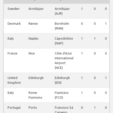
Sweden
Arvidsjaur
Arvidsjaur
1
0
0
(AJR)
Denmark
Rønne
Bornholm
0
0
1
(RNN)
Italy
Naples
Capodichino
1
1
0
(NAP)
France
Nice
Côte d'Azur
1
0
0
International
Airport
(NCE)
United
Edinburgh
Edinburgh
1
0
1
Kingdom
(EDI)
Italy
Rome
Fiumicino
1
0
0
Fiumicino
(FCO)
Portugal
Porto
Francisco Sá
0
1
0
Carneiro