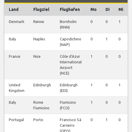
Land
Flugziel
Flughafen
Mo
Di
Mi
Denmark
Rønne
Bornholm
0
0
1
(RNN)
Italy
Naples
Capodichino
0
1
0
(NAP)
France
Nice
Côte d'Azur
1
0
0
International
Airport
(NCE)
United
Edinburgh
Edinburgh
1
0
1
Kingdom
(EDI)
Italy
Rome
Fiumicino
1
0
0
Fiumicino
(FCO)
Portugal
Porto
Francisco Sá
0
1
0
Carneiro
(OPO)