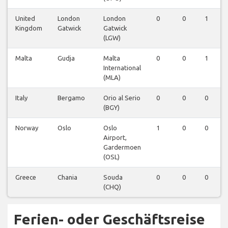
United
London
London
0
0
1
Kingdom
Gatwick
Gatwick
(LGW)
Malta
Gudja
Malta
0
0
1
International
(MLA)
Italy
Bergamo
Orio al Serio
0
0
0
(BGY)
Norway
Oslo
Oslo
1
0
0
Airport,
Gardermoen
(OSL)
Greece
Chania
Souda
0
0
0
(CHQ)
Ferien- oder Geschäftsreise