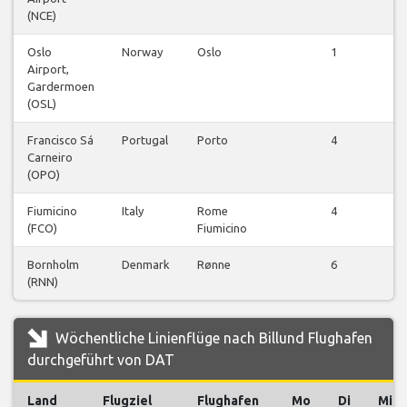
(NCE)
Oslo
Norway
Oslo
1
Airport,
Gardermoen
(OSL)
Francisco Sá
Portugal
Porto
4
Carneiro
(OPO)
Fiumicino
Italy
Rome
4
(FCO)
Fiumicino
Bornholm
Denmark
Rønne
6
(RNN)
Wöchentliche Linienflüge nach Billund Flughafen
durchgeführt von DAT
Land
Flugziel
Flughafen
Mo
Di
Mi