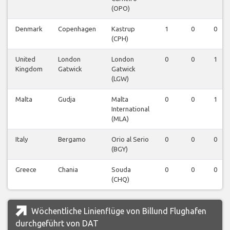
(OPO)
Denmark
Copenhagen
Kastrup
1
0
0
(CPH)
United
London
London
0
0
1
Kingdom
Gatwick
Gatwick
(LGW)
Malta
Gudja
Malta
0
0
1
International
(MLA)
Italy
Bergamo
Orio al Serio
0
0
0
(BGY)
Greece
Chania
Souda
0
0
0
(CHQ)
Wöchentliche Linienflüge von Billund Flughafen
durchgeführt von DAT