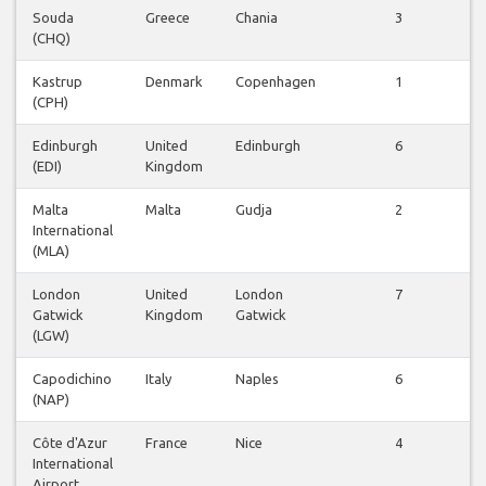
Souda
Greece
Chania
3
(CHQ)
Kastrup
Denmark
Copenhagen
1
(CPH)
Edinburgh
United
Edinburgh
6
(EDI)
Kingdom
Malta
Malta
Gudja
2
International
(MLA)
London
United
London
7
Gatwick
Kingdom
Gatwick
(LGW)
Capodichino
Italy
Naples
6
(NAP)
Côte d'Azur
France
Nice
4
International
Airport